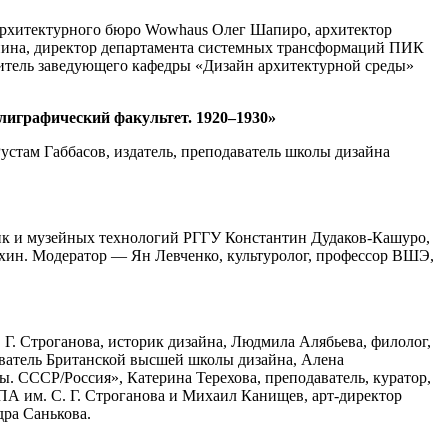
архитектурного бюро Wowhaus Олег Шапиро, архитектор
пина, директор департамента системных трансформаций ПИК
титель заведующего кафедры «Дизайн архитектурной среды»
графический факультет. 1920–1930»
стам Габбасов, издатель, преподаватель школы дизайна
ик и музейных технологий РГГУ Константин Дудаков-Кашуро,
ахин. Модератор — Ян Левченко, культуролог, профессор ВШЭ,
Г. Строганова, историк дизайна, Людмила Алябьева, филолог,
аватель Британской высшей школы дизайна, Алена
ы. СССР/Россия», Катерина Терехова, преподаватель, куратор,
 им. С. Г. Строганова и Михаил Канищев, арт-директор
дра Санькова.