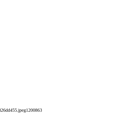
826dd455.jpeg
1200
863