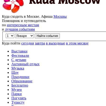
Куда сходить в Москве. Афиша
Москвы
Помощник и путеводитель
по
интересным местам
и
лучшим событиям
Куда пойти
сегодня
завтра
в выходные
в этом месяце
Выставки
Фестивали
С детьми
Активный отдых
Музыка
Шоу
Праздники
Образование
Бесплатно
Музеи
Парки
Погулять
Туристу