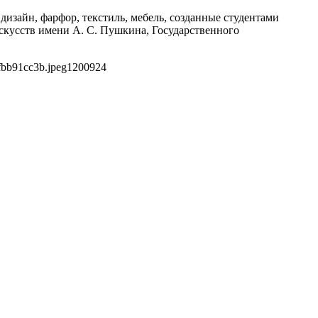
изайн, фарфор, текстиль, мебель, созданные студентами
скусств имени А. С. Пушкина, Государственного
fbb91cc3b.jpeg
1200
924