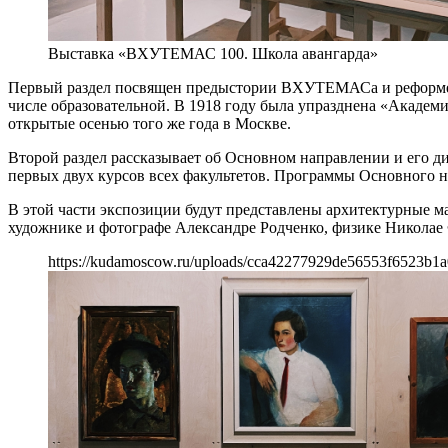
Выставка «ВХУТЕМАС 100. Школа авангарда»
Первый раздел посвящен предыстории ВХУТЕМАСа и реформе х
числе образовательной. В 1918 году была упразднена «Акаде
открытые осенью того же года в Москве.
Второй раздел рассказывает об Основном направлении и его д
первых двух курсов всех факультетов. Программы Основного 
В этой части экспозиции будут представлены архитектурные м
художнике и фотографе Александре Родченко, физике Николае
https://kudamoscow.ru/uploads/cca42277929de56553f6523b1a