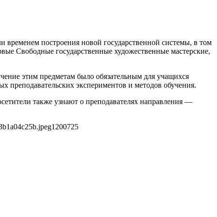
 временем построения новой государственной системы, в том
ервые Свободные государственные художественные мастерские,
учение этим предметам было обязательным для учащихся
х преподавательских экспериментов и методов обучения.
осетители также узнают о преподавателях направления —
3b1a04c25b.jpeg
1200
725