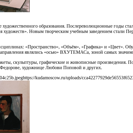
удожественного образования. Послереволюционные годы стали
мия художеств». Новым творческим учебным заведением стали П
исциплинах: «Пространство», «Объём», «Графика» и «Цвет». Об
направления являлись «осью» ВХУТЕМАСа, зоной самых значимы
акеты, скульптуры, графические и живописные произведения. П
 Федорове, художнице Любови Поповой и других.
04c25b.jpeg
https://kudamoscow.ru/uploads/cca42277929de56553f652