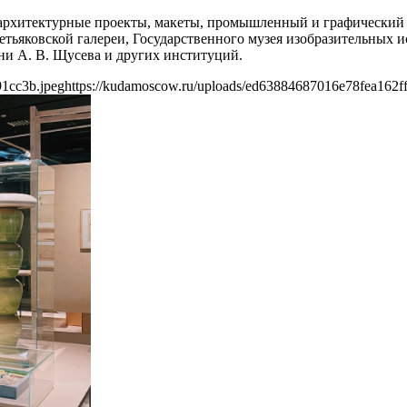
архитектурные проекты, макеты, промышленный и графический д
ьяковской галереи, Государственного музея изобразительных и
ни А. В. Щусева и других институций.
91cc3b.jpeg
https://kudamoscow.ru/uploads/ed63884687016e78fea162f