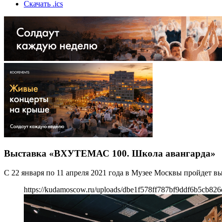
Скачать .ics
Выставка «ВХУТЕМАС 100. Школа авангарда»
С 22 января по 11 апреля 2021 года в Музее Москвы пройдет
https://kudamoscow.ru/uploads/dbe1f578ff787bf9ddf6b5cb826