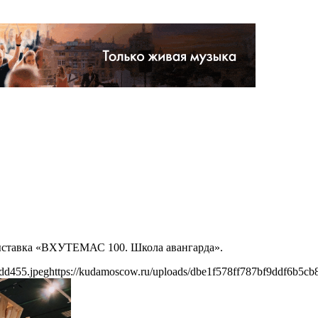
 выставка «ВХУТЕМАС 100. Школа авангарда».
dd455.jpeg
https://kudamoscow.ru/uploads/dbe1f578ff787bf9ddf6b5cb