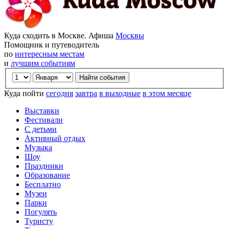
Куда сходить в Москве. Афиша
Москвы
Помощник и путеводитель
по
интересным местам
и
лучшим событиям
Куда пойти
сегодня
завтра
в выходные
в этом месяце
Выставки
Фестивали
С детьми
Активный отдых
Музыка
Шоу
Праздники
Образование
Бесплатно
Музеи
Парки
Погулять
Туристу