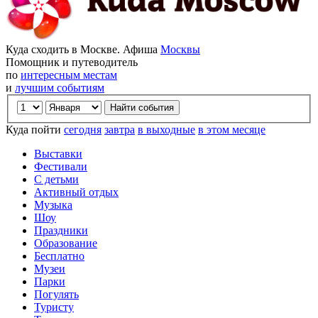
Куда сходить в Москве. Афиша
Москвы
Помощник и путеводитель
по
интересным местам
и
лучшим событиям
Куда пойти
сегодня
завтра
в выходные
в этом месяце
Выставки
Фестивали
С детьми
Активный отдых
Музыка
Шоу
Праздники
Образование
Бесплатно
Музеи
Парки
Погулять
Туристу