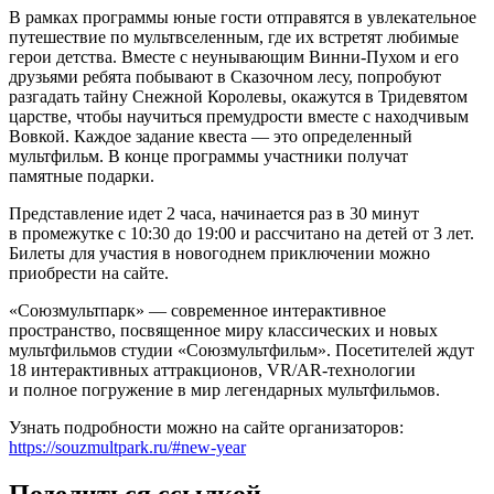
В рамках программы юные гости отправятся в увлекательное
путешествие по мультвселенным, где их встретят любимые
герои детства. Вместе с неунывающим Винни-Пухом и его
друзьями ребята побывают в Сказочном лесу, попробуют
разгадать тайну Снежной Королевы, окажутся в Тридевятом
царстве, чтобы научиться премудрости вместе с находчивым
Вовкой. Каждое задание квеста — это определенный
мультфильм. В конце программы участники получат
памятные подарки.
Представление идет 2 часа, начинается раз в 30 минут
в промежутке с 10:30 до 19:00 и рассчитано на детей от 3 лет.
Билеты для участия в новогоднем приключении можно
приобрести на сайте.
«Союзмультпарк» — современное интерактивное
пространство, посвященное миру классических и новых
мультфильмов студии «Союзмультфильм». Посетителей ждут
18 интерактивных аттракционов, VR/AR-технологии
и полное погружение в мир легендарных мультфильмов.
Узнать подробности можно на сайте организаторов:
https://souzmultpark.ru/#new-year
Поделиться ссылкой