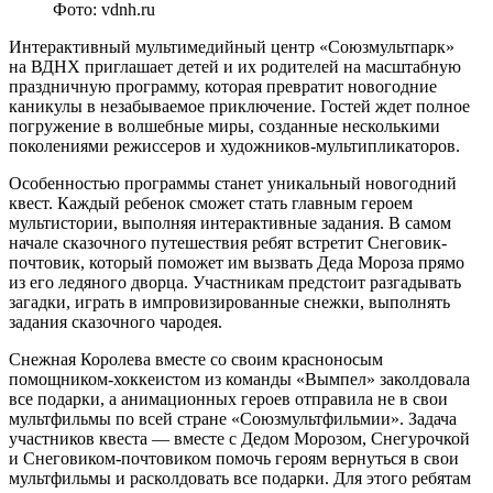
Фото: vdnh.ru
Интерактивный мультимедийный центр «Союзмультпарк»
на ВДНХ приглашает детей и их родителей на масштабную
праздничную программу, которая превратит новогодние
каникулы в незабываемое приключение. Гостей ждет полное
погружение в волшебные миры, созданные несколькими
поколениями режиссеров и художников-мультипликаторов.
Особенностью программы станет уникальный новогодний
квест. Каждый ребенок сможет стать главным героем
мультистории, выполняя интерактивные задания. В самом
начале сказочного путешествия ребят встретит Снеговик-
почтовик, который поможет им вызвать Деда Мороза прямо
из его ледяного дворца. Участникам предстоит разгадывать
загадки, играть в импровизированные снежки, выполнять
задания сказочного чародея.
Снежная Королева вместе со своим красноносым
помощником-хоккеистом из команды «Вымпел» заколдовала
все подарки, а анимационных героев отправила не в свои
мультфильмы по всей стране «Союзмультфильмии». Задача
участников квеста — вместе с Дедом Морозом, Снегурочкой
и Снеговиком-почтовиком помочь героям вернуться в свои
мультфильмы и расколдовать все подарки. Для этого ребятам