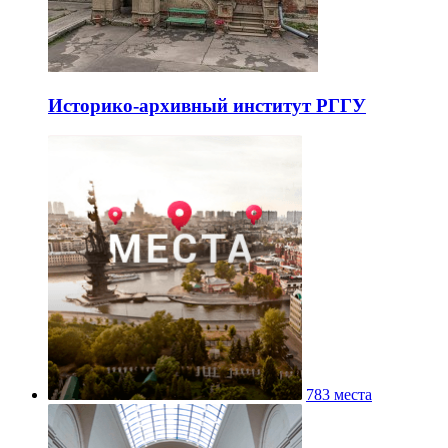
Историко-архивный институт РГГУ
783 места