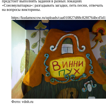
предстоит выполнять задания в разных локациях
«Союзмультпарка»: разгадывать загадки, петь песни, отвечать
на вопросы викторины.
https://kudamoscow.ru/uploads/caa010827d88c828f764bcd5d1
Фото: vdnh.ru