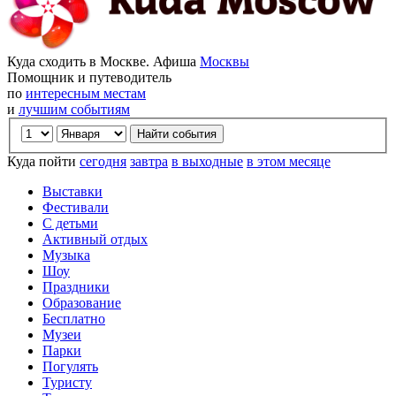
Куда сходить в Москве. Афиша
Москвы
Помощник и путеводитель
по
интересным местам
и
лучшим событиям
Куда пойти
сегодня
завтра
в выходные
в этом месяце
Выставки
Фестивали
С детьми
Активный отдых
Музыка
Шоу
Праздники
Образование
Бесплатно
Музеи
Парки
Погулять
Туристу