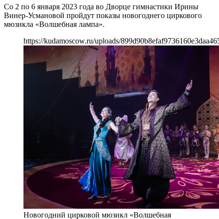
Со 2 по 6 января 2023 года во Дворце гимнастики Ирины
Винер-Усмановой пройдут показы новогоднего циркового
мюзикла «Волшебная лампа».
https://kudamoscow.ru/uploads/899d90b8efaf9736160e3daa46
Новогодний цирковой мюзикл «Волшебная