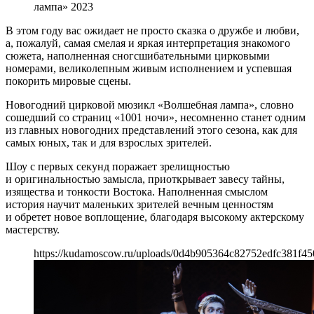
лампа» 2023
В этом году вас ожидает не просто сказка о дружбе и любви,
а, пожалуй, самая смелая и яркая интерпретация знакомого
сюжета, наполненная сногсшибательными цирковыми
номерами, великолепным живым исполнением и успевшая
покорить мировые сцены.
Новогодний цирковой мюзикл «Волшебная лампа», словно
сошедший со страниц «1001 ночи», несомненно станет одним
из главных новогодних представлений этого сезона, как для
самых юных, так и для взрослых зрителей.
Шоу с первых секунд поражает зрелищностью
и оригинальностью замысла, приоткрывает завесу тайны,
изящества и тонкости Востока. Наполненная смыслом
история научит маленьких зрителей вечным ценностям
и обретет новое воплощение, благодаря высокому актерскому
мастерству.
https://kudamoscow.ru/uploads/0d4b905364c82752edfc381f45