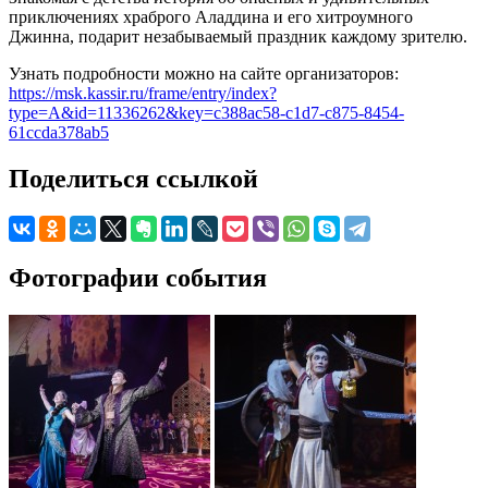
приключениях храброго Аладдина и его хитроумного
Джинна, подарит незабываемый праздник каждому зрителю.
Узнать подробности можно на сайте организаторов:
https://msk.kassir.ru/frame/entry/index?
type=A&id=11336262&key=c388ac58-c1d7-c875-8454-
61ccda378ab5
Поделиться ссылкой
Фотографии события