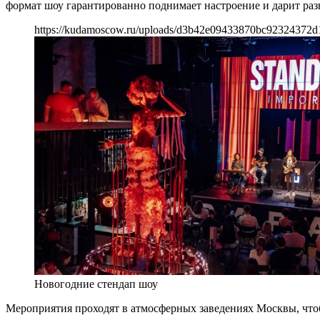
формат шоу гарантированно поднимает настроение и дарит ра
https://kudamoscow.ru/uploads/d3b42e09433870bc92324372d
Новогодние стендап шоу
Мероприятия проходят в атмосферных заведениях Москвы, что