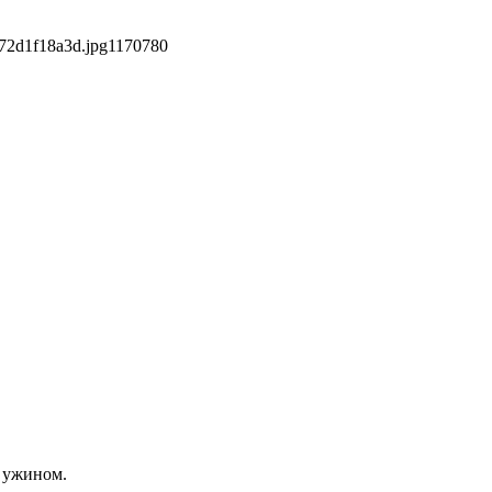
72d1f18a3d.jpg
1170
780
м ужином.