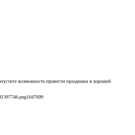
опустите возможность провести праздники в хорошей
9d1397746.png
1047
699