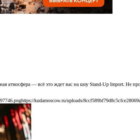
я атмосфера — всё это ждет вас на шоу Stand-Up Import. Не пр
397746.png
https://kudamoscow.ru/uploads/8ccf589bf79d8c5cfce2806