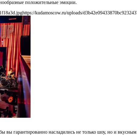
знообразные положительные эмоции.
1f18a3d.jpg
https://kudamoscow.ru/uploads/d3b42e09433870bc923243
бы вы гарантированно насладились не только шоу, но и вкусны