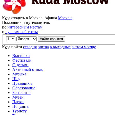
Куда сходить в Москве. Афиша
Москвы
Помощник и путеводитель
по
интересным местам
и
лучшим событиям
Куда пойти
сегодня
завтра
в выходные
в этом месяце
Выставки
Фестивали
С детьми
Активный отдых
Музыка
Шоу
Праздники
Образование
Бесплатно
Музеи
Парки
Погулять
Туристу