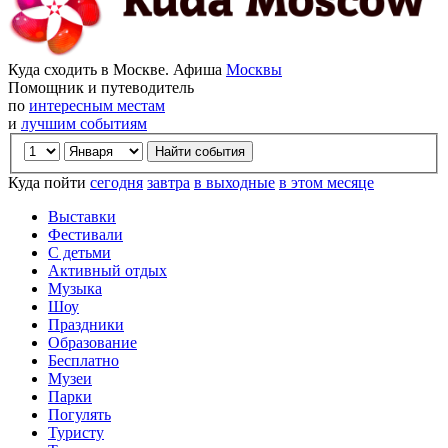
Куда сходить в Москве. Афиша
Москвы
Помощник и путеводитель
по
интересным местам
и
лучшим событиям
Куда пойти
сегодня
завтра
в выходные
в этом месяце
Выставки
Фестивали
С детьми
Активный отдых
Музыка
Шоу
Праздники
Образование
Бесплатно
Музеи
Парки
Погулять
Туристу