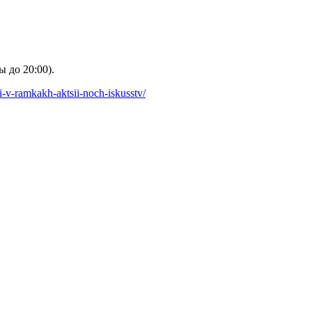
 до 20:00).
i-v-ramkakh-aktsii-noch-iskusstv/