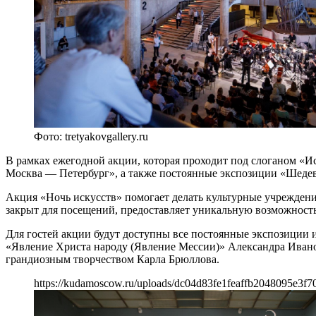
Фото: tretyakovgallery.ru
В рамках ежегодной акции, которая проходит под слоганом «И
Москва — Петербург», а также постоянные экспозиции «Шедев
Акция «Ночь искусств» помогает делать культурные учреждени
закрыт для посещений, предоставляет уникальную возможность
Для гостей акции будут доступны все постоянные экспозиции 
«Явление Христа народу (Явление Мессии)» Александра Ивано
грандиозным творчеством Карла Брюллова.
https://kudamoscow.ru/uploads/dc04d83fe1feaffb2048095e3f7