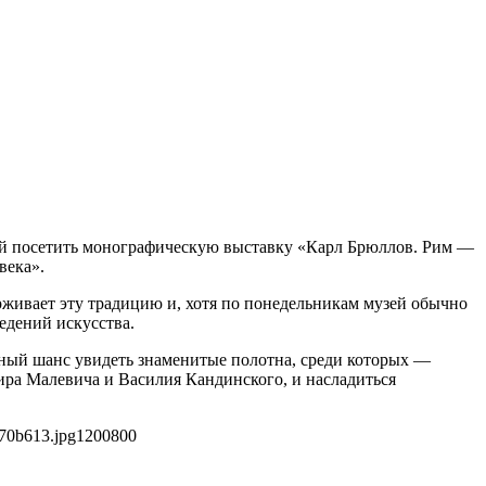
елей посетить монографическую выставку «Карл Брюллов. Рим —
века».
рживает эту традицию и, хотя по понедельникам музей обычно
едений искусства.
сный шанс увидеть знаменитые полотна, среди которых —
ра Малевича и Василия Кандинского, и насладиться
f70b613.jpg
1200
800