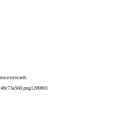
посетителей.
c48c73a560.png
1200
801