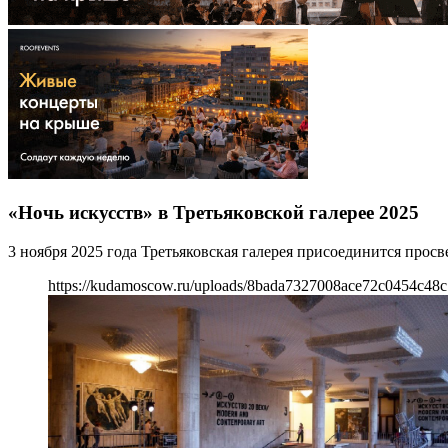
«Ночь искусств» в Третьяковской галерее 2025
3 ноября 2025 года Третьяковская галерея присоединится прос
https://kudamoscow.ru/uploads/8bada7327008ace72c0454c48