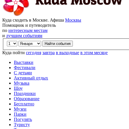
Куда сходить в Москве. Афиша
Москвы
Помощник и путеводитель
по
интересным местам
и
лучшим событиям
Куда пойти
сегодня
завтра
в выходные
в этом месяце
Выставки
Фестивали
С детьми
Активный отдых
Музыка
Шоу
Праздники
Образование
Бесплатно
Музеи
Парки
Погулять
Туристу