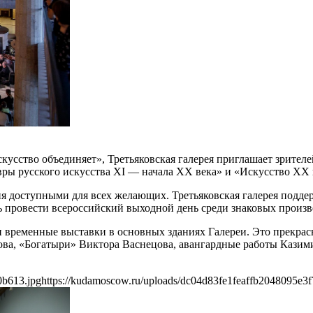
скусство объединяет», Третьяковская галерея приглашает зрит
ры русского искусства XI — начала XX века» и «Искусство XX 
я доступными для всех желающих. Третьяковская галерея подде
 провести всероссийский выходной день среди знаковых произв
и временные выставки в основных зданиях Галереи. Это прекра
ва, «Богатыри» Виктора Васнецова, авангардные работы Казими
0b613.jpg
https://kudamoscow.ru/uploads/dc04d83fe1feaffb2048095e3