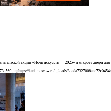
ветительской акции «Ночь искусств — 2025» и откроет двери для 
c73a560.png
https://kudamoscow.ru/uploads/8bada7327008ace72c0454