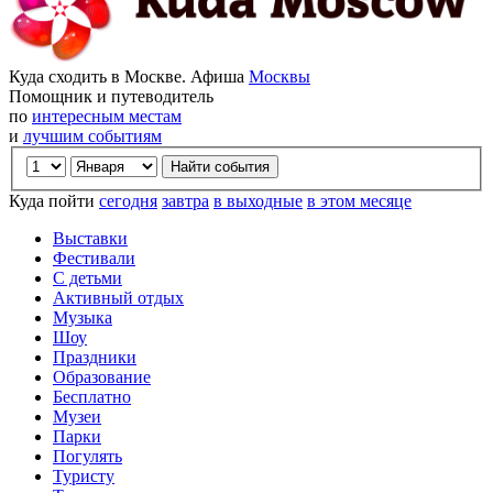
Куда сходить в Москве. Афиша
Москвы
Помощник и путеводитель
по
интересным местам
и
лучшим событиям
Куда пойти
сегодня
завтра
в выходные
в этом месяце
Выставки
Фестивали
С детьми
Активный отдых
Музыка
Шоу
Праздники
Образование
Бесплатно
Музеи
Парки
Погулять
Туристу