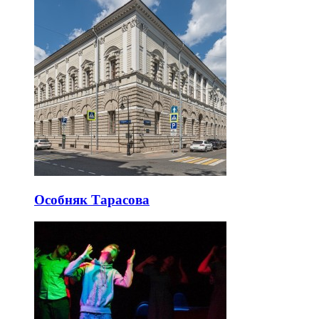
Особняк Тарасова