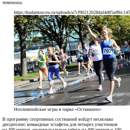
чемпиона.
https://kudamoscow.ru/uploads/a7cf90212028daf4d85af86c145
Неолимпийские игры в парке «Останкино»
В программу спортивных состязаний войдут несколько
дисциплин: командные эстафеты для четырех участников
на 400 метров, индивидуальные забеги на 400 метров и 100