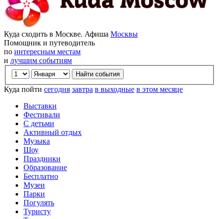
Куда сходить в Москве. Афиша
Москвы
Помощник и путеводитель
по
интересным местам
и
лучшим событиям
Куда пойти
сегодня
завтра
в выходные
в этом месяце
Выставки
Фестивали
С детьми
Активный отдых
Музыка
Шоу
Праздники
Образование
Бесплатно
Музеи
Парки
Погулять
Туристу