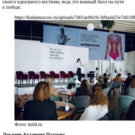
своего идеального костюма, ведь это важный балл на пути
к победе.
https://kudamoscow.ru/uploads/7d01ae86c9c3d9a4425e7d618
Фото: msfd.ru
Локация Академия Платона