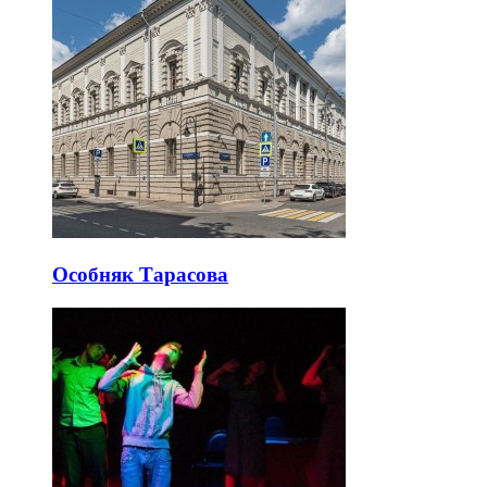
Особняк Тарасова