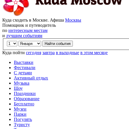
Куда сходить в Москве. Афиша
Москвы
Помощник и путеводитель
по
интересным местам
и
лучшим событиям
Куда пойти
сегодня
завтра
в выходные
в этом месяце
Выставки
Фестивали
С детьми
Активный отдых
Музыка
Шоу
Праздники
Образование
Бесплатно
Музеи
Парки
Погулять
Туристу