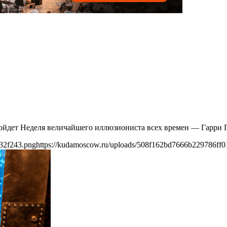
ройдет Неделя величайшего иллюзиониста всех времен — Гарри 
32f243.png
https://kudamoscow.ru/uploads/508f162bd7666b229786ff