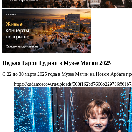
Неделя Гарри Гудини в Музее Магии 2025
С 22 по 30 марта 2025 года в Музее Магии на Новом Арбате п
https://kudamoscow.ru/uploads/508f162bd7666b229786ff01b7