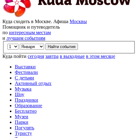
Куда сходить в Москве. Афиша
Москвы
Помощник и путеводитель
по
интересным местам
и
лучшим событиям
Куда пойти
сегодня
завтра
в выходные
в этом месяце
Выставки
Фестивали
С детьми
Активный отдых
Музыка
Шоу
Праздники
Образование
Бесплатно
Музеи
Парки
Погулять
Туристу