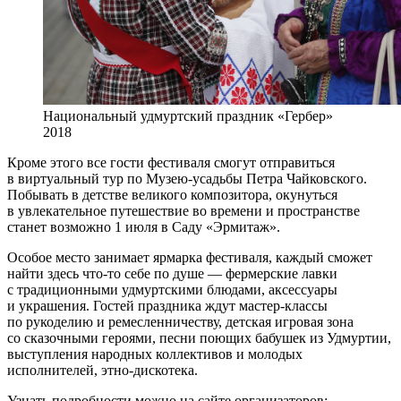
Национальный удмуртский праздник «Гербер»
2018
Кроме этого все гости фестиваля смогут отправиться
в виртуальный тур по Музею-усадьбы Петра Чайковского.
Побывать в детстве великого композитора, окунуться
в увлекательное путешествие во времени и пространстве
станет возможно 1 июля в Саду «Эрмитаж».
Особое место занимает ярмарка фестиваля, каждый сможет
найти здесь что-то себе по душе — фермерские лавки
с традиционными удмуртскими блюдами, аксессуары
и украшения. Гостей праздника ждут мастер-классы
по рукоделию и ремесленничеству, детская игровая зона
со сказочными героями, песни поющих бабушек из Удмуртии,
выступления народных коллективов и молодых
исполнителей, этно-дискотека.
Узнать подробности можно на сайте организаторов: