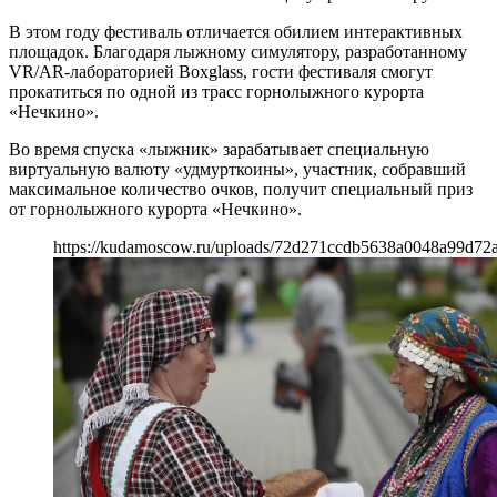
В этом году фестиваль отличается обилием интерактивных
площадок. Благодаря лыжному симулятору, разработанному
VR/AR-лабораторией Boxglass, гости фестиваля смогут
прокатиться по одной из трасс горнолыжного курорта
«Нечкино».
Во время спуска «лыжник» зарабатывает специальную
виртуальную валюту «удмурткоины», участник, собравший
максимальное количество очков, получит специальный приз
от горнолыжного курорта «Нечкино».
https://kudamoscow.ru/uploads/72d271ccdb5638a0048a99d72a