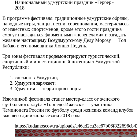
Национальный удмуртский праздник «Гербер»
2018
В программе фестиваля: традиционные удмуртские обряды,
народные игры, танцы, песни, соревнования, мастер-классы
от известных спортсменов, кроме этого гости праздника
смогут насладиться фирменными «перепечами» и загадать
желание настоящему Всеудмуртскому Деду Морозу — Тол
Бабаю и его помощника Лопшо Педунь.
Три зоны фестиваля продемонстрируют туристический,
спортивный и инвестиционный потенциал Удмуртской
Республики:
сделано в Удмуртии;
Удмуртия заряжает;
Удмуртия — территория спорта.
Изюминкой фестиваля станет мастер-класс от женского
футбольного клуба «Торпедо-Ижевск» — участника
Чемпионата России по футболу среди женских команд клубов
высшего дивизиона сезона 2018 года.
https://kudamoscow.ru/uploads/a46ad2ca3ac67b06f822696cb4