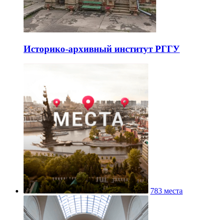
Историко-архивный институт РГГУ
783 места