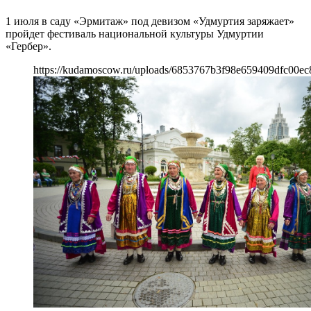
1 июля в саду «Эрмитаж» под девизом «Удмуртия заряжает»
пройдет фестиваль национальной культуры Удмуртии
«Гербер».
https://kudamoscow.ru/uploads/6853767b3f98e659409dfc00ec