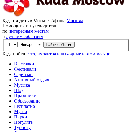
Куда сходить в Москве. Афиша
Москвы
Помощник и путеводитель
по
интересным местам
и
лучшим событиям
Куда пойти
сегодня
завтра
в выходные
в этом месяце
Выставки
Фестивали
С детьми
Активный отдых
Музыка
Шоу
Праздники
Образование
Бесплатно
Музеи
Парки
Погулять
Туристу