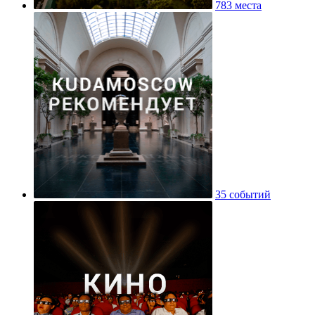
783 места
35 событий