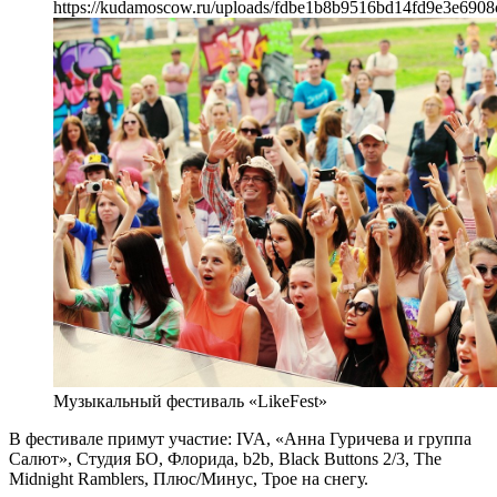
https://kudamoscow.ru/uploads/fdbe1b8b9516bd14fd9e3e6908
Музыкальный фестиваль «LikeFest»
В фестивале примут участие: IVA, «Анна Гуричева и группа
Салют», Студия БО, Флорида, b2b, Black Buttons 2/3, The
Midnight Ramblers, Плюс/Минус, Трое на снегу.