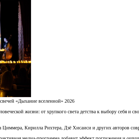
 свечей «Дыхание вселенной» 2026
овеческой жизни: от хрупкого света детства к выбору себя и с
а Циммера, Кирилла Рихтера, Дзё Хисаиси и других авторов сов
ерактивная медиа-программа добавит эффект погружения и ощуще