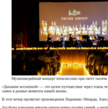
Мультимедийный концерт неоклассики при свете тысячи
«Дыхание вселенной» — это целое путешествие через этапы чел
самих в разные моменты нашей жизни.
В этот вечер прозвучат произведения Людовико Эйнауди, Ханс
Зал будет наполнен мягким светом ровно тысячи свечей, а инт