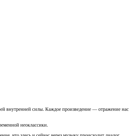
воей внутренней силы. Каждое произведение — отражение нас
ременной неоклассики.
ние, что здесь и сейчас через музыку происходит диалог