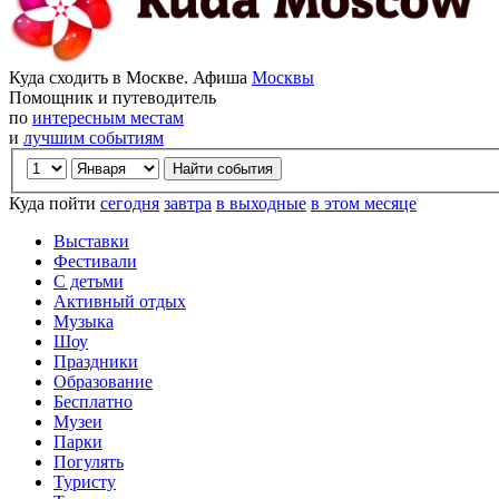
Куда сходить в Москве. Афиша
Москвы
Помощник и путеводитель
по
интересным местам
и
лучшим событиям
Куда пойти
сегодня
завтра
в выходные
в этом месяце
Выставки
Фестивали
С детьми
Активный отдых
Музыка
Шоу
Праздники
Образование
Бесплатно
Музеи
Парки
Погулять
Туристу