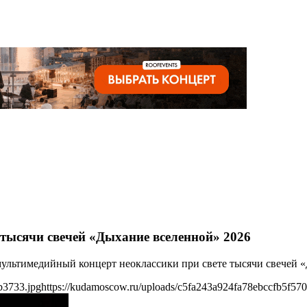
тысячи свечей «Дыхание вселенной» 2026
мультимедийный концерт неоклассики при свете тысячи свечей 
b3733.jpg
https://kudamoscow.ru/uploads/c5fa243a924fa78ebccfb5f57