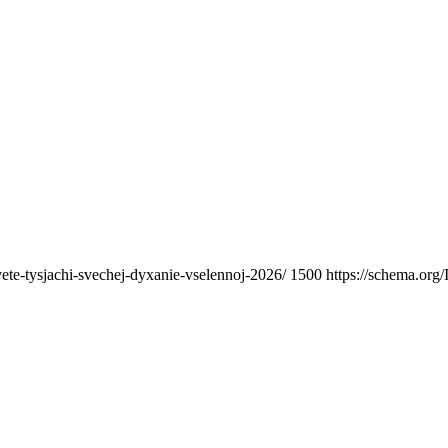
vete-tysjachi-svechej-dyxanie-vselennoj-2026/
1500
https://schema.org