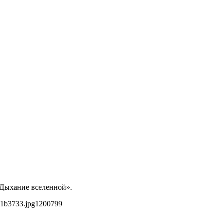
«Дыхание вселенной».
01b3733.jpg
1200
799