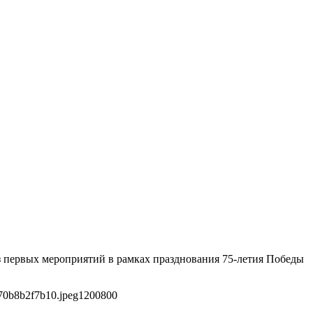
з первых мероприятий в рамках празднования 75-летия Победы
70b8b2f7b10.jpeg
1200
800