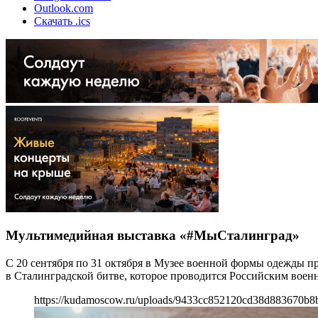
Outlook.com
Скачать .ics
Мультимедийная выставка «#МыСталинград»
С 20 сентября по 31 октября в Музее военной формы одежды 
в Сталинградской битве, которое проводится Российским воен
https://kudamoscow.ru/uploads/9433cc852120cd38d883670b8