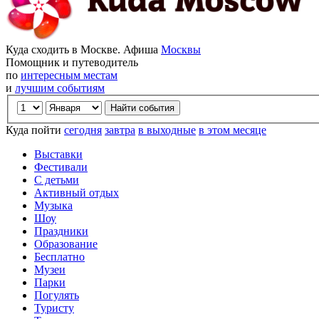
Куда сходить в Москве. Афиша
Москвы
Помощник и путеводитель
по
интересным местам
и
лучшим событиям
Куда пойти
сегодня
завтра
в выходные
в этом месяце
Выставки
Фестивали
С детьми
Активный отдых
Музыка
Шоу
Праздники
Образование
Бесплатно
Музеи
Парки
Погулять
Туристу