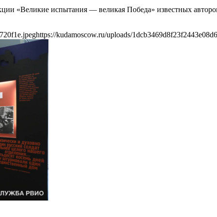
екции «Великие испытания — великая Победа» известных авторов
720f1e.jpeg
https://kudamoscow.ru/uploads/1dcb3469d8f23f2443e08d