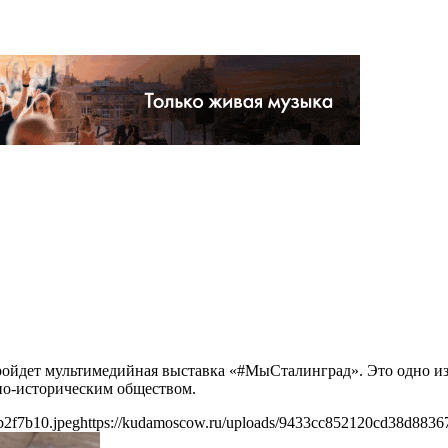
пройдет мультимедийная выставка «#МыСталинград». Это одно и
но-историческим обществом.
b2f7b10.jpeg
https://kudamoscow.ru/uploads/9433cc852120cd38d8836