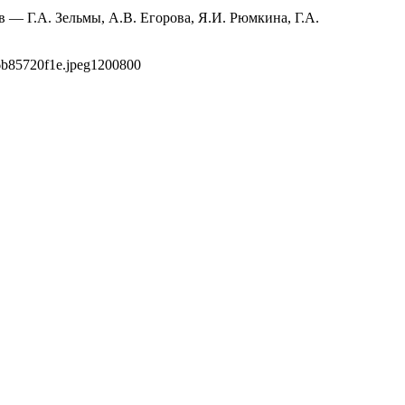
 — Г.А. Зельмы, А.В. Егорова, Я.И. Рюмкина, Г.А.
6b85720f1e.jpeg
1200
800