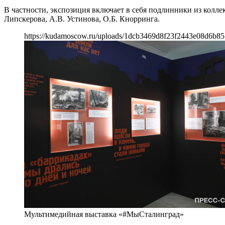
В частности, экспозиция включает в себя подлинники из колл
Липскерова, А.В. Устинова, О.Б. Кнорринга.
https://kudamoscow.ru/uploads/1dcb3469d8f23f2443e08d6b85
Мультимедийная выставка «#МыСталинград»