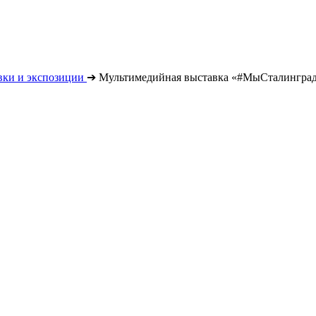
вки и экспозиции
➔
Мультимедийная выставка «#МыСталингра