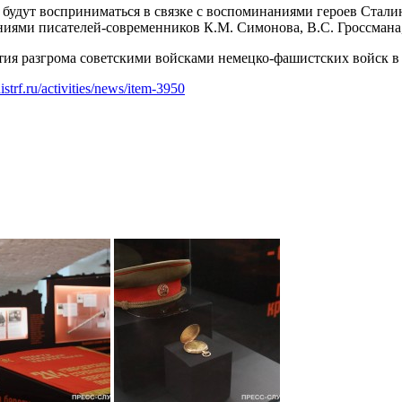
будут восприниматься в связке с воспоминаниями героев Сталин
ниями писателей-современников К.М. Симонова, В.С. Гроссмана,
тия разгрома советскими войсками немецко-фашистских войск в
histrf.ru/activities/news/item-3950