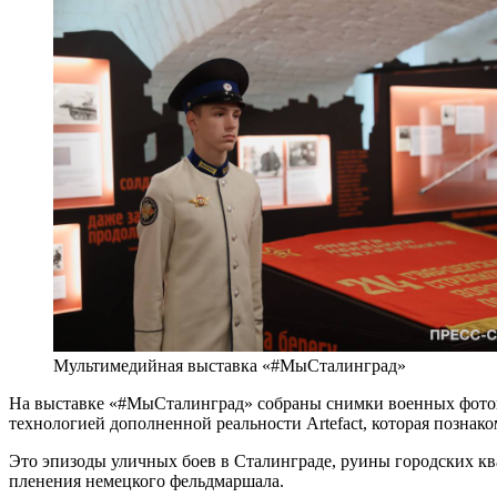
Мультимедийная выставка «#МыСталинград»
На выставке «#МыСталинград» собраны снимки военных фоток
технологией дополненной реальности Artefact, которая познак
Это эпизоды уличных боев в Сталинграде, руины городских кв
пленения немецкого фельдмаршала.