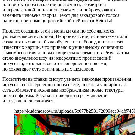
или виртуозном владении анатомией, геометрией
и перспективой; и наконец, сможет ли нейрохудожник
заменить человека-творца. Текст для закадрового голоса
написан при помощи российской нейросети Retext.ai
Процесс создания этой выставки сам по себе является
увлекательной историей. Нейронная сеть, используемая для
создания выставки, была обучена на наборе данных тысяч
известных картин, что привело к уникальному сочетанию
знакомого стиля и новых творческих элементов. Результатом
стало визуальное шоу из невероятных произведений
искусства, которые являются совершенно новыми,
но сохраняют суть оригинальных шедевров.
Посетители выставки смогут увидеть знакомые произведения
искусства в совершенно новом свете, поскольку нейронная
сеть добавляет к исходным изображениям новые текстуры,
цвета и формы. Результат наводит на размышления
и визуально ошеломляет.
https://kudamoscow.ru/uploads/5c077b253172890aee94aff745