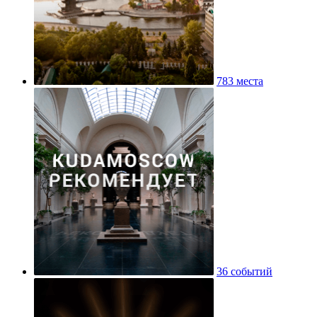
783 места
36 событий