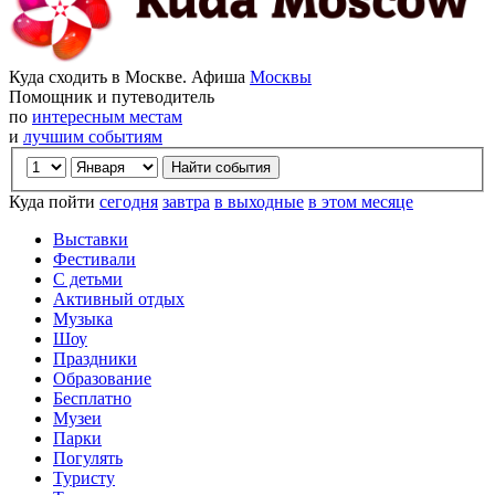
Куда сходить в Москве. Афиша
Москвы
Помощник и путеводитель
по
интересным местам
и
лучшим событиям
Куда пойти
сегодня
завтра
в выходные
в этом месяце
Выставки
Фестивали
С детьми
Активный отдых
Музыка
Шоу
Праздники
Образование
Бесплатно
Музеи
Парки
Погулять
Туристу