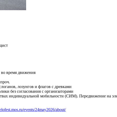
дист
в во время движения
проч.
слоганов, лозунгов и флагов с древками
лики без согласования с организаторами
едствах индивидуальной мобильности (СИМ). Передвижение на э
velofest.mos.ru/events/24may2026/about/