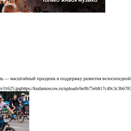
аль — масштабный праздник в поддержку развития велосипедной
2e31625.jpg
https://kudamoscow.ru/uploads/6e0b75eb817c49c3c3b678