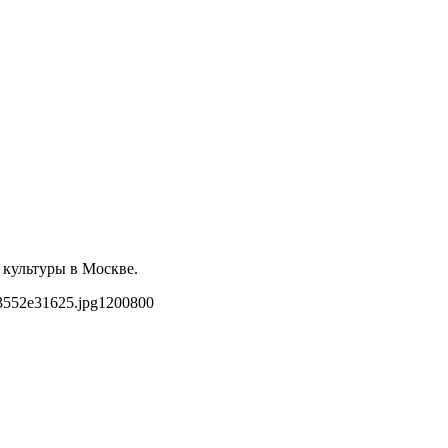
 культуры в Москве.
3552e31625.jpg
1200
800