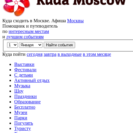
Куда сходить в Москве. Афиша
Москвы
Помощник и путеводитель
по
интересным местам
и
лучшим событиям
Куда пойти
сегодня
завтра
в выходные
в этом месяце
Выставки
Фестивали
С детьми
Активный отдых
Музыка
Шоу
Праздники
Образование
Бесплатно
Музеи
Парки
Погулять
Туристу