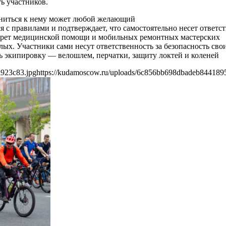
ь участников.
иниться к нему может любой желающий
 с правилами и подтверждает, что самостоятельно несет ответств
карет медицинской помощи и мобильных ремонтных мастерских
ых. Участники сами несут ответственность за безопасность сво
ь экипировку — велошлем, перчатки, защиту локтей и коленей
d923c83.jpg
https://kudamoscow.ru/uploads/6c856bb698dbadeb844189