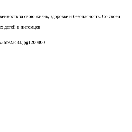
енность за свою жизнь, здоровье и безопасность. Со своей
их детей и питомцев
53fd923c83.jpg
1200
800