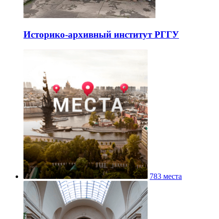
Историко-архивный институт РГГУ
783 места