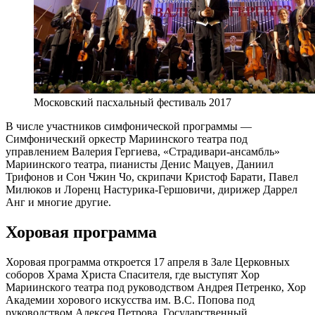
Московский пасхальный фестиваль 2017
В числе участников симфонической программы —
Симфонический оркестр Мариинского театра под
управлением Валерия Гергиева, «Страдивари-ансамбль»
Мариинского театра, пианисты Денис Мацуев, Даниил
Трифонов и Сон Чжин Чо, скрипачи Кристоф Барати, Павел
Милюков и Лоренц Настурика-Гершовичи, дирижер Даррел
Анг и многие другие.
Хоровая программа
Хоровая программа откроется 17 апреля в Зале Церковных
соборов Храма Христа Спасителя, где выступят Хор
Мариинского театра под руководством Андрея Петренко, Хор
Академии хорового искусства им. В.С. Попова под
руководством Алексея Петрова, Государственный