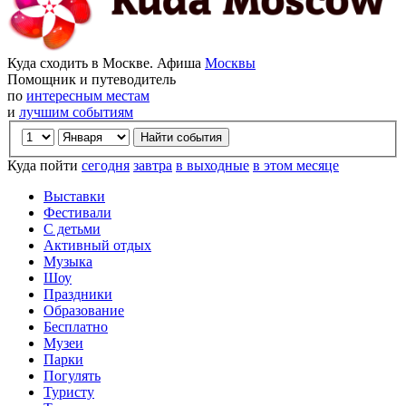
Куда сходить в Москве. Афиша
Москвы
Помощник и путеводитель
по
интересным местам
и
лучшим событиям
Куда пойти
сегодня
завтра
в выходные
в этом месяце
Выставки
Фестивали
С детьми
Активный отдых
Музыка
Шоу
Праздники
Образование
Бесплатно
Музеи
Парки
Погулять
Туристу