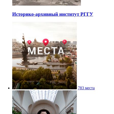
Историко-архивный институт РГГУ
783 места