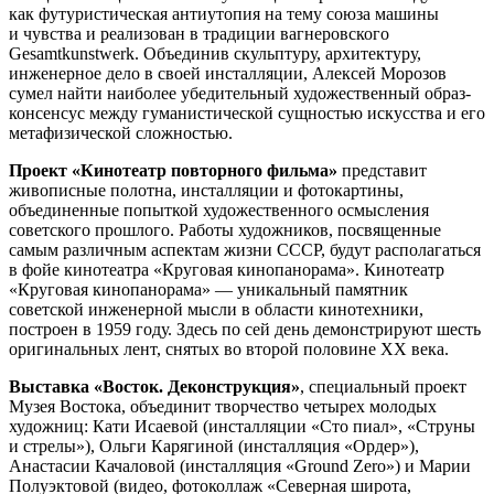
как футуристическая антиутопия на тему союза машины
и чувства и реализован в традиции вагнеровского
Gesamtkunstwerk. Объединив скульптуру, архитектуру,
инженерное дело в своей инсталляции, Алексей Морозов
сумел найти наиболее убедительный художественный образ-
консенсус между гуманистической сущностью искусства и его
метафизической сложностью.
Проект «Кинотеатр повторного фильма»
представит
живописные полотна, инсталляции и фотокартины,
объединенные попыткой художественного осмысления
советского прошлого. Работы художников, посвященные
самым различным аспектам жизни СССР, будут располагаться
в фойе кинотеатра «Круговая кинопанорама». Кинотеатр
«Круговая кинопанорама» — уникальный памятник
советской инженерной мысли в области кинотехники,
построен в 1959 году. Здесь по сей день демонстрируют шесть
оригинальных лент, снятых во второй половине XX века.
Выставка «Восток. Деконструкция»
, специальный проект
Музея Востока, объединит творчество четырех молодых
художниц: Кати Исаевой (инсталляции «Сто пиал», «Струны
и стрелы»), Ольги Карягиной (инсталляция «Ордер»),
Анастасии Качаловой (инсталляция «Ground Zero») и Марии
Полуэктовой (видео, фотоколлаж «Северная широта,