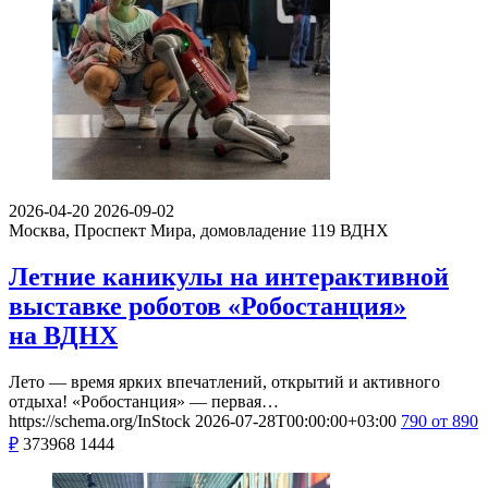
2026-04-20
2026-09-02
Москва, Проспект Мира, домовладение 119
ВДНХ
Летние каникулы на интерактивной
выставке роботов «Робостанция»
на ВДНХ
Лето — время ярких впечатлений, открытий и активного
отдыха! «Робостанция» — первая…
https://schema.org/InStock
2026-07-28T00:00:00+03:00
790
от 890
₽
373968
1444