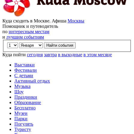
Куда сходить в Москве. Афиша
Москвы
Помощник и путеводитель
по
интересным местам
и
лучшим событиям
Куда пойти
сегодня
завтра
в выходные
в этом месяце
Выставки
Фестивали
С детьми
Активный отдых
Музыка
Шоу
Праздники
Образование
Бесплатно
Музеи
Парки
Погулять
Туристу