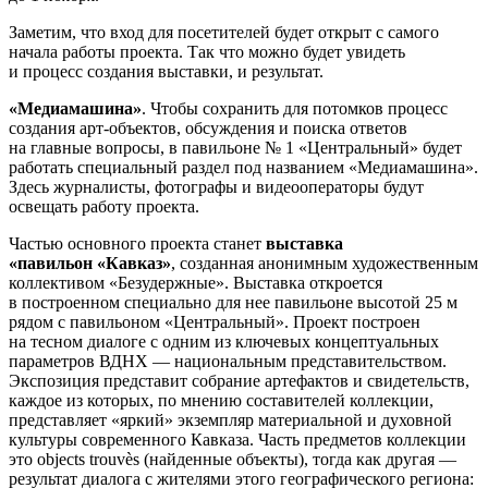
Заметим, что вход для посетителей будет открыт с самого
начала работы проекта. Так что можно будет увидеть
и процесс создания выставки, и результат.
«Медиамашина»
. Чтобы сохранить для потомков процесс
создания арт-объектов, обсуждения и поиска ответов
на главные вопросы, в павильоне № 1 «Центральный» будет
работать специальный раздел под названием «Медиамашина».
Здесь журналисты, фотографы и видеооператоры будут
освещать работу проекта.
Частью основного проекта станет
выставка
«павильон «Кавказ»
, созданная анонимным художественным
коллективом «Безудержные». Выставка откроется
в построенном специально для нее павильоне высотой 25 м
рядом с павильоном «Центральный». Проект построен
на тесном диалоге с одним из ключевых концептуальных
параметров ВДНХ — национальным представительством.
Экспозиция представит собрание артефактов и свидетельств,
каждое из которых, по мнению составителей коллекции,
представляет «яркий» экземпляр материальной и духовной
культуры современного Кавказа. Часть предметов коллекции
это objects trouvès (найденные объекты), тогда как другая —
результат диалога c жителями этого географического региона: