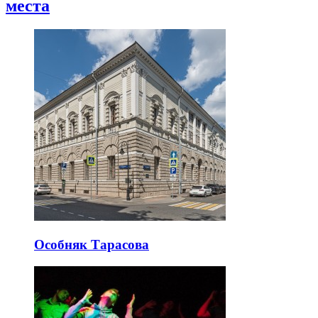
места
Особняк Тарасова