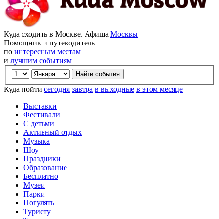
Куда сходить в Москве. Афиша
Москвы
Помощник и путеводитель
по
интересным местам
и
лучшим событиям
Куда пойти
сегодня
завтра
в выходные
в этом месяце
Выставки
Фестивали
С детьми
Активный отдых
Музыка
Шоу
Праздники
Образование
Бесплатно
Музеи
Парки
Погулять
Туристу