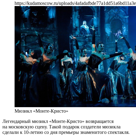
https://kudamoscow.ru/uploads/4afadafbde77a1dd51a6bd11a3
Мюзикл «Монте-Кристо»
Легендарный мюзикл «Монте-Кристо» возвращается
на московскую сцену. Такой подарок создатели мюзикла
сделали к 10-летию со дня премьеры знаменитого спектакля.