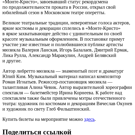
«Монте-Кристо», завоевавший статус рекордсмена
по продолжительности проката в России, открыл свой
юбилейный сезон в Московском театре оперетты.
Великие театральные традиции, невероятные голоса актеров,
яркие костюмы и декорации сплелись в «Монте-Кристо»
в яркое захватывающее действо с удивительным по своей
красоте музыкальным оформлением. В постановке примут
участие уже известные и полюбившиеся публике артисты
мюзикла Валерия Ланская, Игорь Балалаев, Дмитрий Ермак,
Лика Рулла, Александр Маракулин, Андрей Белявский
и другие.
Автор либретто мюзикла — знаменитый поэт и драматург
Юлий Ким. Музыкальный материал написал композитор
Роман Игнатьев. Режиссер-постановщик мюзикла —
талантливая Алина Чевик. Автор выразительной хореографии
спектакля — балетмейстер Ирина Корнеева. К работе над
спектаклем также были привлечены мэтры отечественного
театра: художник по костюмам и декорациям Вячеслав Окунев
и художник по свету Глеб Фильштинский.
Купить билеты на мероприятие можно
здесь
.
Поделиться ссылкой