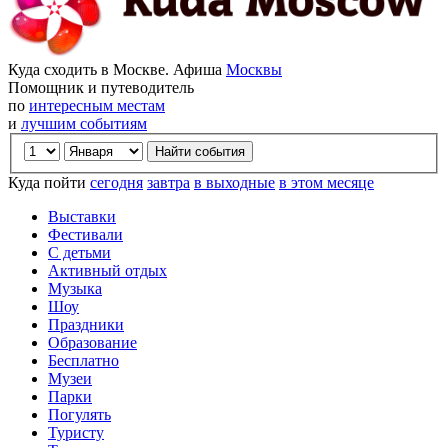
Куда сходить в Москве. Афиша
Москвы
Помощник и путеводитель
по
интересным местам
и
лучшим событиям
Куда пойти
сегодня
завтра
в выходные
в этом месяце
Выставки
Фестивали
С детьми
Активный отдых
Музыка
Шоу
Праздники
Образование
Бесплатно
Музеи
Парки
Погулять
Туристу