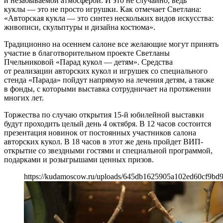
и незабываемой атмосферой. И это не случайно, ведь
куклы — это не просто игрушки. Как отмечает Светлана:
«Авторская кукла — это синтез нескольких видов искусства:
живописи, скульптуры и дизайна костюма».
Традиционно на осеннем салоне все желающие могут принять
участие в благотворительном проекте Светланы
Пчельниковой «Парад кукол — детям». Средства
от реализации авторских кукол и игрушек со специального
стенда «Парада» пойдут напрямую на лечения детям, а также
в фонды, с которыми выставка сотрудничает на протяжении
многих лет.
Торжества по случаю открытия 15-й юбилейной выставки
будут проходить целый день 4 октября. В 12 часов состоится
презентация новинок от постоянных участников салона
авторских кукол. В 18 часов в этот же день пройдет ВИП-
открытие со звездными гостями и специальной программой,
подарками и розыгрышами ценных призов.
https://kudamoscow.ru/uploads/645db1625905a102ed60cf9bd9