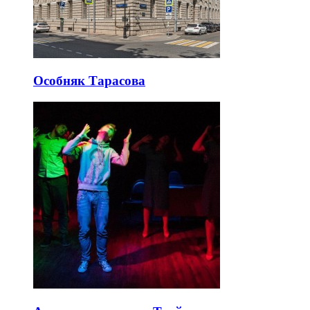
Особняк Тарасова