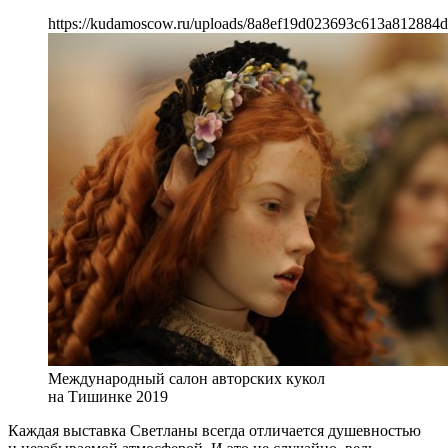
https://kudamoscow.ru/uploads/8a8ef19d023693c613a812884d
Международный салон авторских кукол
на Тишинке 2019
Каждая выставка Светланы всегда отличается душевностью