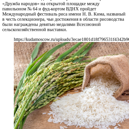
«Дружба народов» на открытой площадке между
павильоном № 64 и фуд-кортом ВДНХ пройдет
Международный фестиваль риса имени Н. В. Кима, названый
в честь селекционера, чьи достижения в области рисоводства
были награждены девятью медалями Всесоюзной
сельскохозяйственной выставки.
https://kudamoscow.ru/uploads/3ecae1801d18f796531f4342b9