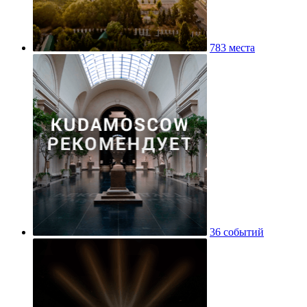
783 места
36 событий