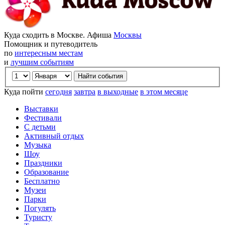
Куда сходить в Москве. Афиша
Москвы
Помощник и путеводитель
по
интересным местам
и
лучшим событиям
Куда пойти
сегодня
завтра
в выходные
в этом месяце
Выставки
Фестивали
С детьми
Активный отдых
Музыка
Шоу
Праздники
Образование
Бесплатно
Музеи
Парки
Погулять
Туристу