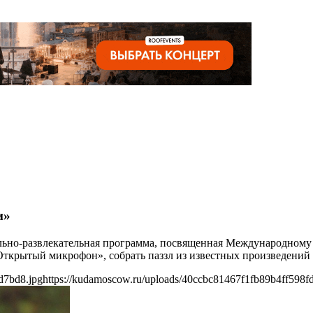
и»
льно-развлекательная программа, посвященная Международному 
Открытый микрофон», собрать паззл из известных произведений 
d7bd8.jpg
https://kudamoscow.ru/uploads/40ccbc81467f1fb89b4ff598f