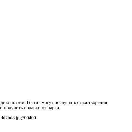
дню поэзии. Гости смогут послушать стихотворения
и получить подарки от парка.
ddd7bd8.jpg
700
400