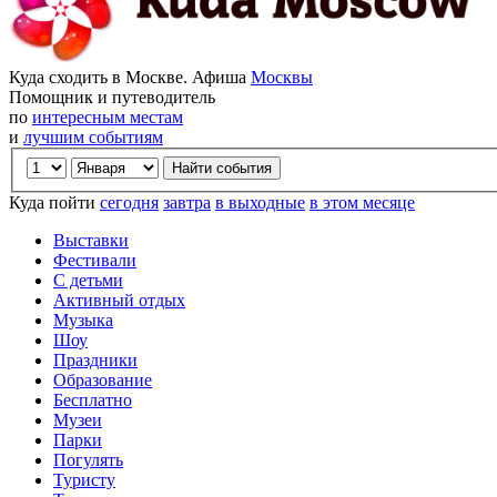
Куда сходить в Москве. Афиша
Москвы
Помощник и путеводитель
по
интересным местам
и
лучшим событиям
Куда пойти
сегодня
завтра
в выходные
в этом месяце
Выставки
Фестивали
С детьми
Активный отдых
Музыка
Шоу
Праздники
Образование
Бесплатно
Музеи
Парки
Погулять
Туристу