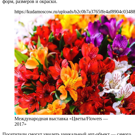
форм, размеров и окраски.
https://kudamoscow.ru/uploads/b2c0b7a3765ffe4af8904c0348
Международная выставка «Цветы/Flowers —
2017»
Посетители смогут увидеть уникальный арт-объект — самого