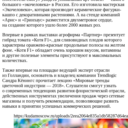
большого «экочеловека» в России. Его изготовила мастерская
«Экочеловеки», которая производит керамические фигурки-
кашпо с декоративными растениями. А на стенде компаний
«Арис» и «Гринхаус» разместится двухметровое сердце,
на создание которого ушло более 2000 живых роз.
Впервые в рамках выставки агрофирма «Партнер» презентует
гибрид томата «Котя F1», для сливовидных плодов которого
характерны оранжево-красные продольные полосы на желтом
фоне. «Котя F1» обладает очень хорошим вкусом, витамины
и другие полезные элементы присутствуют в максимальных
количествах.
Также впервые на площадке ведущий эксперт отрасли
из Голландии, основатель и владелец компании Trendlogic
Сандра Кёнингс прочитает лекцию «Мировые тренды
цветочной индустрии — 2018». Слушатели смогут узнать
о современных тенденциях развития флористической отрасли,
действенных инструментах увеличения продаж через сетевые
магазины и получить рекомендации, позволяющие развить
навыки в принятии успешных коммерческих решений.
https://kudamoscow.ru/uploads/2eea2064e835a1db58287d64ea