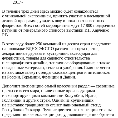
2017»
В течение трех дней здесь можно будет ознакомиться
с уникальной экспозицией, принять участие в насыщенной
деловой программе, увидеть шоу и показы от известных
флористов. Всех гостей мероприятия ждут 17 800 подарочных
петуний от генерального спонсора выставки ИП Харченко
Р.В.
В этом году более 250 компаний из десяти стран представят
на площадке ВДНХ ЭКСПО различные сорта цветов,
декоративные деревья и кустарники, аксессуары для
флористики, товары для садового строительства
и ландшафтного дизайна, тепличное оборудование, а также
посадочные материалы, семена и удобрения. Главное место
на выставке займут стенды садовых центров и питомников
из России, Германии, Франции и Дании.
Дополнит экспозицию самый красочный раздел — срезанные
цветы со всего мира, привезенные производящими
и экспортирующими компаниями Колумбии, Ирана,
Голландии и других стран. Одним из крупнейших
на выставке традиционно станет национальный стенд
Республики Эквадор. Лучшие цветочные плантации страны
представят новые коллекции роз, удивляющие разнообразием