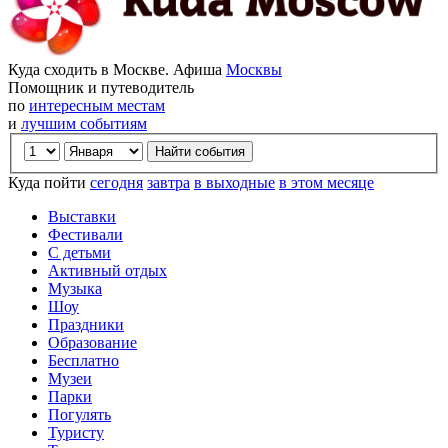
Куда сходить в Москве. Афиша
Москвы
Помощник и путеводитель
по
интересным местам
и
лучшим событиям
Куда пойти
сегодня
завтра
в выходные
в этом месяце
Выставки
Фестивали
С детьми
Активный отдых
Музыка
Шоу
Праздники
Образование
Бесплатно
Музеи
Парки
Погулять
Туристу