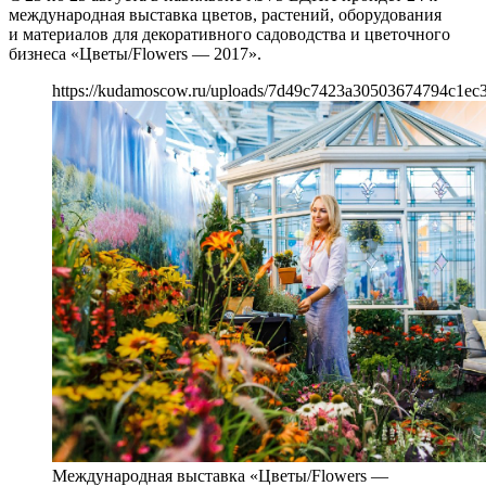
международная выставка цветов, растений, оборудования
и материалов для декоративного садоводства и цветочного
бизнеса «Цветы/Flowers — 2017».
https://kudamoscow.ru/uploads/7d49c7423a30503674794c1ec
Международная выставка «Цветы/Flowers —