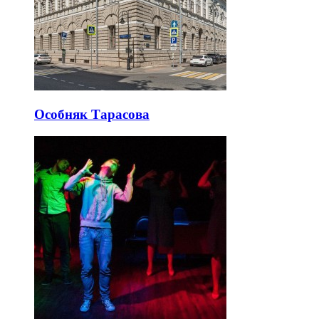
Особняк Тарасова