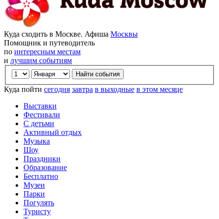
Куда сходить в Москве. Афиша
Москвы
Помощник и путеводитель
по
интересным местам
и
лучшим событиям
Куда пойти
сегодня
завтра
в выходные
в этом месяце
Выставки
Фестивали
С детьми
Активный отдых
Музыка
Шоу
Праздники
Образование
Бесплатно
Музеи
Парки
Погулять
Туристу