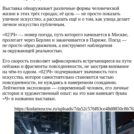
Выставка обнаруживает различные формы человеческой
жизни в этих трёх городах; её цель — не просто показать
уличное искусство, а рассказать ещё и о том, как улица делает
личное искусство публичным.
«023Ч» — номер поезда, путь которого начинается в Москве,
пролегает через Берлин и заканчивается в Париже. Поезд —
не просто образ движения, а инструмент наблюдения
за окружающей реальностью.
Его скорость позволяет зафиксировать встречающиеся на пути
пейзажи и фрагменты повседневности, не заостряя внимание
на чём-то одном. «023Ч» подчеркивает значимость того
искусства, которое самостоятельно становится частью
повседневности, не нуждаясь в намеренном созидании.
Лейтмотив экспозиции — современный человек, его личные
истории и художественный опыт: на это нам намекает буква
«Ч» в названии выставки.
https://kudamoscow.ru/uploads/7da52c576f83ce48d8850c8b76