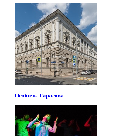
Особняк Тарасова