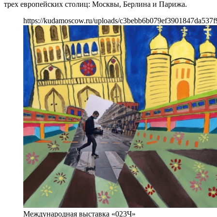
трех европейских столиц: Москвы, Берлина и Парижа.
https://kudamoscow.ru/uploads/c3bebb6b079ef3901847da537f
Международная выставка «023Ч»