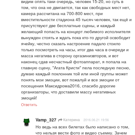
видим опять таки очередь, человек 15-20, но суть в 
том, что она не двигается, так как свободных мест нет, 
камера рассчитана на 700-800 мест, при 
вместительности стадиона 45 тысяч человек, так ещё и 
присутствуют две бесплатные сцены, и каждый 
желающий попасть на концерт любимого исполнителя 
вынужден стоять и ждать пока кто-то другой освободит 
ячейку, честно сказать настроение падало стоило 
только посмотреть на часы, итог два часа в очереди и 
масса негатива в сторону оргазинизвторов, и вот 
наконец сдав несчастный фотоаппарат, я попала на 
главную сцену, "Агата Кристи" пела последную песню, 
думаю каждый поклонник той или иной группы может 
понять мои эмоции, вот пожалуй и все эмоции от 
посещения Максидрома2016, спасибо дорогие 
организаторы, что доставили массу негативных 
эмоций!
Ответить
Vamp_327
Катерина
2016.06.21 19:56
Но ведь на всех билетах было написано о том, 
что нельзя вести фото и видео съемку. Зачем 