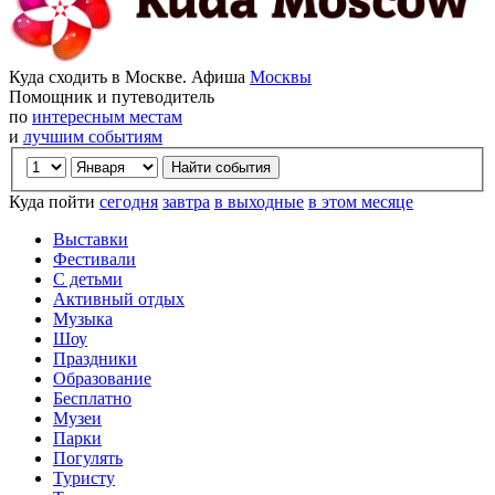
Куда сходить в Москве. Афиша
Москвы
Помощник и путеводитель
по
интересным местам
и
лучшим событиям
Куда пойти
сегодня
завтра
в выходные
в этом месяце
Выставки
Фестивали
С детьми
Активный отдых
Музыка
Шоу
Праздники
Образование
Бесплатно
Музеи
Парки
Погулять
Туристу