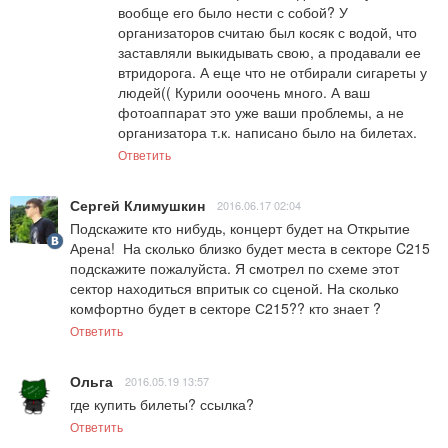
вообще его было нести с собой? У 
организаторов считаю был косяк с водой, что 
заставляли выкидывать свою, а продавали ее 
втридорога. А еще что не отбирали сигареты у 
людей(( Курили ооочень много. А ваш 
фотоаппарат это уже ваши проблемы, а не 
организатора т.к. написано было на билетах.
Ответить
Сергей Климушкин
2016.06.17 02:04
Подскажите кто нибудь, концерт будет на Открытие 
Арена!  На сколько близко будет места в секторе C215 
подскажите пожалуйста. Я смотрел по схеме этот 
сектор находиться впритык со сценой. На сколько 
комфортно будет в секторе С215?? кто знает ?
Ответить
Ольга
2016.05.19 13:57
где купить билеты? ссылка?
Ответить