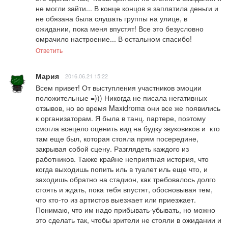
не могли зайти... В конце концов я заплатила деньги и 
не обязана была слушать группы на улице, в 
ожидании, пока меня впустят! Все это безусловно 
омрачило настроение... В остальном спасибо!
Ответить
Мария
2016.06.21 15:22
Всем привет! От выступления участников эмоции 
положительные =))) Никогда не писала негативных 
отзывов, но во время Maxidroma они все же появились 
к организаторам. Я была в танц. партере, поэтому 
смогла всецело оценить вид на будку звуковиков и  кто 
там еще был, которая стояла прям посередине, 
закрывая собой сцену. Разглядеть каждого из 
работников. Также крайне неприятная история, что 
когда выходишь попить иль в туалет иль еще что, и 
заходишь обратно на стадион, как требовалось долго 
стоять и ждать, пока тебя впустят, обосновывая тем, 
что кто-то из артистов выезжает или приезжает. 
Понимаю, что им надо прибывать-убывать, но можно 
это сделать так, чтобы зрители не стояли в ожидании и 