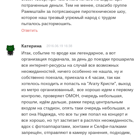
потраченные деньги. Тем не менее, спасибо группе 
Раммштайн за потрясающее пиротехническое шоу, 
которое наш трезвый угрюмый народ с трудом 
пыталось растормошить.
Ответить
Катерина
2016.06.19 16:38
Итак, событие то вроде как легендарное, а вот 
организация подкачала, за день до поездки прошарила 
все интернет-ресурсы на случай все возможных 
неожиданностей, ничего особенно не нашла, ну и 
собственно поехала, приехала к 4 часам, так как 
хотелось походить и попасть на "Агату Кристи", выход 
из метро организованный,  все хорошо идем к первому 
контролю, проверяет ОМОН, очередь небольшая, 
прошли, идём дальше, рамки перед центральным 
входом на стадион, опять таки очередь небольшая, и 
вот она Надежда, что все ты уже попал на концерт и 
все хорошо, но тут застигает в расплох неожиданность, 
вдох с фотоаппаратами, зонтами и Селфи-палками 
запрещён, отправляют в камеру хранения, подходим, 