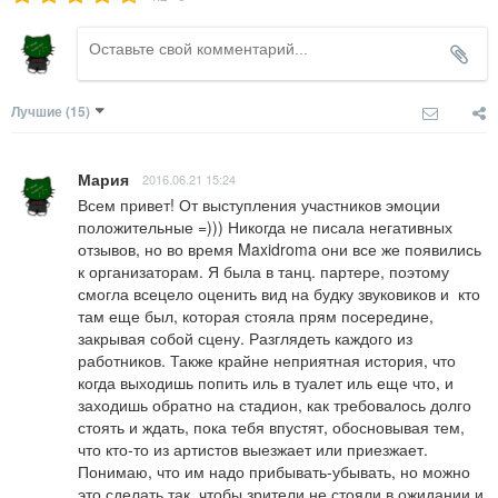
Лучшие
(15)
Мария
2016.06.21 15:24
Всем привет! От выступления участников эмоции 
положительные =))) Никогда не писала негативных 
отзывов, но во время Maxidroma они все же появились 
к организаторам. Я была в танц. партере, поэтому 
смогла всецело оценить вид на будку звуковиков и  кто 
там еще был, которая стояла прям посередине, 
закрывая собой сцену. Разглядеть каждого из 
работников. Также крайне неприятная история, что 
когда выходишь попить иль в туалет иль еще что, и 
заходишь обратно на стадион, как требовалось долго 
стоять и ждать, пока тебя впустят, обосновывая тем, 
что кто-то из артистов выезжает или приезжает. 
Понимаю, что им надо прибывать-убывать, но можно 
это сделать так, чтобы зрители не стояли в ожидании и 