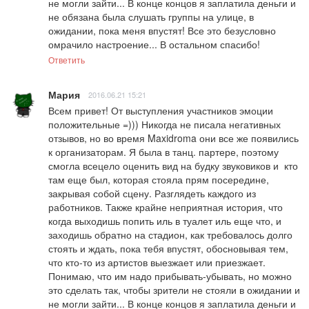
не могли зайти... В конце концов я заплатила деньги и 
не обязана была слушать группы на улице, в 
ожидании, пока меня впустят! Все это безусловно 
омрачило настроение... В остальном спасибо!
Ответить
Мария
2016.06.21 15:21
Всем привет! От выступления участников эмоции 
положительные =))) Никогда не писала негативных 
отзывов, но во время Maxidroma они все же появились 
к организаторам. Я была в танц. партере, поэтому 
смогла всецело оценить вид на будку звуковиков и  кто 
там еще был, которая стояла прям посередине, 
закрывая собой сцену. Разглядеть каждого из 
работников. Также крайне неприятная история, что 
когда выходишь попить иль в туалет иль еще что, и 
заходишь обратно на стадион, как требовалось долго 
стоять и ждать, пока тебя впустят, обосновывая тем, 
что кто-то из артистов выезжает или приезжает. 
Понимаю, что им надо прибывать-убывать, но можно 
это сделать так, чтобы зрители не стояли в ожидании и 
не могли зайти... В конце концов я заплатила деньги и 