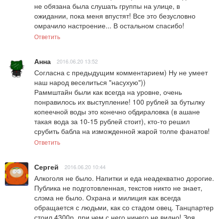
не обязана была слушать группы на улице, в 
ожидании, пока меня впустят! Все это безусловно 
омрачило настроение... В остальном спасибо!
Ответить
Анна
2016.06.20 13:52
Согласна с предыдущим комментарием) Ну не умеет 
наш народ веселиться "насухую"))

Раммштайн были как всегда на уровне, очень 
понравилось их выступление! 100 рублей за бутылку 
копеечной воды это конечно обдираловка (в ашане 
такая вода за 10-15 рублей стоит), кто-то решил 
срубить бабла на изможденной жарой толпе фанатов!
Ответить
Сергей
2016.06.20 10:44
Алкоголя не было. Напитки и еда неадекватно дорогие. 
Публика не подготовленная, текстов никто не знает, 
слэма не было. Охрана и милиция как всегда 
обращается с людьми, как со стадом овец. Танцпартер 
стоил 4300р, при чем с него ничего не видно! Зря 