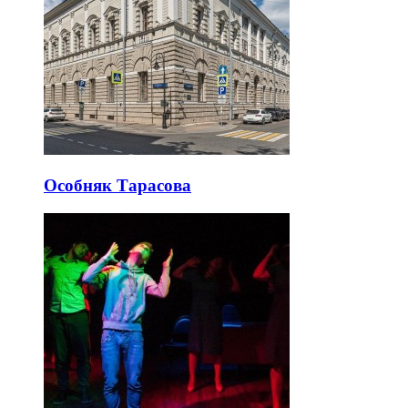
Особняк Тарасова