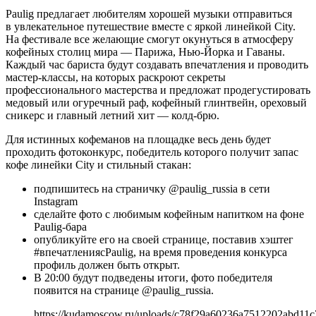
Paulig предлагает любителям хорошей музыки отправиться
в увлекательное путешествие вместе с яркой линейкой City.
На фестивале все желающие смогут окунуться в атмосферу
кофейных столиц мира — Парижа, Нью-Йорка и Гаваны.
Каждый час бариста будут создавать впечатления и проводить
мастер-классы, на которых раскроют секреты
профессионального мастерства и предложат продегустировать
медовый или огуречный раф, кофейный глинтвейн, ореховый
сникерс и главный летний хит — колд-брю.
Для истинных кофеманов на площадке весь день будет
проходить фотоконкурс, победитель которого получит запас
кофе линейки City и стильный стакан:
подпишитесь на страничку @paulig_russia в сети
Instagram
сделайте фото с любимым кофейным напитком на фоне
Paulig-бара
опубликуйте его на своей странице, поставив хэштег
#впечатлениясPaulig, на время проведения конкурса
профиль должен быть открыт.
В 20:00 будут подведены итоги, фото победителя
появится на странице @paulig_russia.
https://kudamoscow.ru/uploads/c78f29a60236a7512202abd11c