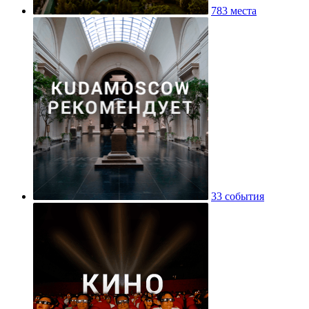
783 места
33 события