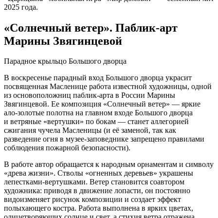
2025 года.
«Солнечный ветер». Паблик-арт
Марины Звягинцевой
Парадное крыльцо Большого дворца
В воскресенье парадный вход Большого дворца украсит
посвященная Масленице работа известной художницы, одной
из основоположниц паблик-арта в России Марины
Звягинцевой. Ее композиция «Солнечный ветер» — яркие
ало-золотые полотна на главном входе Большого дворца
и ветряные «вертушки» по бокам — станет аллегорией
сжигания чучела Масленицы (и её заменой, так как
разведение огня в музее-заповеднике запрещено правилами
соблюдения пожарной безопасности).
В работе автор обращается к народным орнаментам и символу
«древа жизни». Стволы «огненных деревьев» украшены
лепестками-вертушками. Ветер становится соавтором
художника: приводя в движение лопасти, он постоянно
видоизменяет рисунок композиции и создает эффект
полыхающего костра. Работа выполнена в ярких цветах,
олицетворяющих солнце и свет, а стихия ветра отражена