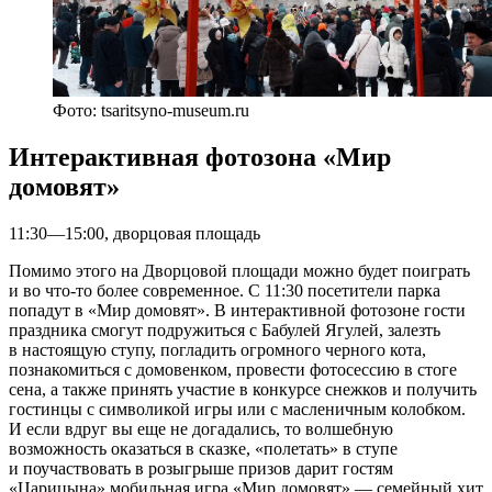
Фото: tsaritsyno-museum.ru
Интерактивная фотозона «Мир
домовят»
11:30—15:00, дворцовая площадь
Помимо этого на Дворцовой площади можно будет поиграть
и во что-то более современное. С 11:30 посетители парка
попадут в «Мир домовят». В интерактивной фотозоне гости
праздника смогут подружиться с Бабулей Ягулей, залезть
в настоящую ступу, погладить огромного черного кота,
познакомиться с домовенком, провести фотосессию в стоге
сена, а также принять участие в конкурсе снежков и получить
гостинцы с символикой игры или с масленичным колобком.
И если вдруг вы еще не догадались, то волшебную
возможность оказаться в сказке, «полетать» в ступе
и поучаствовать в розыгрыше призов дарит гостям
«Царицына» мобильная игра «Мир домовят» — семейный хит