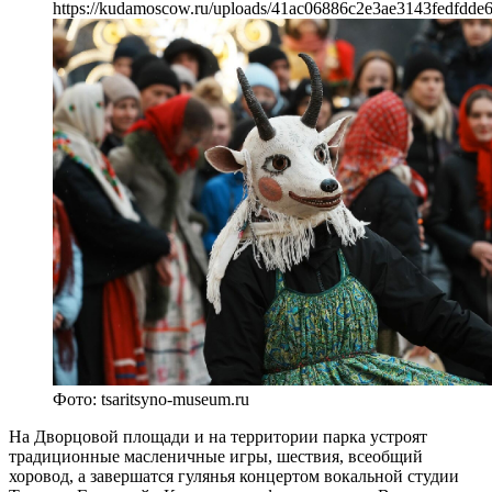
https://kudamoscow.ru/uploads/41ac06886c2e3ae3143fedfdde
Фото: tsaritsyno-museum.ru
На Дворцовой площади и на территории парка устроят
традиционные масленичные игры, шествия, всеобщий
хоровод, а завершатся гулянья концертом вокальной студии