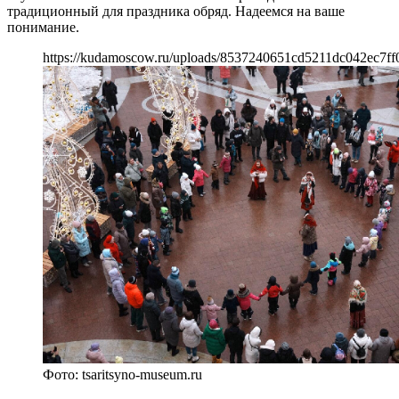
традиционный для праздника обряд. Надеемся на ваше
понимание.
https://kudamoscow.ru/uploads/8537240651cd5211dc042ec7ff
Фото: tsaritsyno-museum.ru