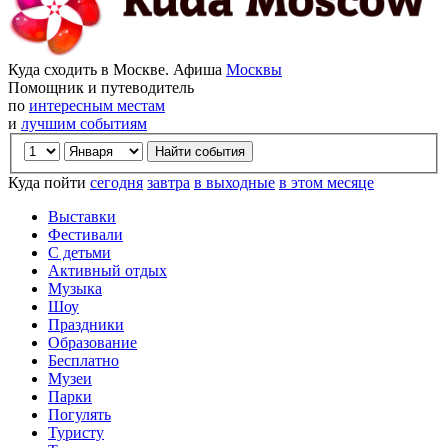
Куда сходить в Москве. Афиша
Москвы
Помощник и путеводитель
по
интересным местам
и
лучшим событиям
Куда пойти
сегодня
завтра
в выходные
в этом месяце
Выставки
Фестивали
С детьми
Активный отдых
Музыка
Шоу
Праздники
Образование
Бесплатно
Музеи
Парки
Погулять
Туристу