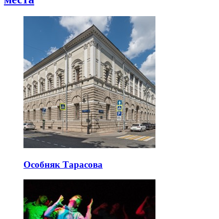
Особняк Тарасова