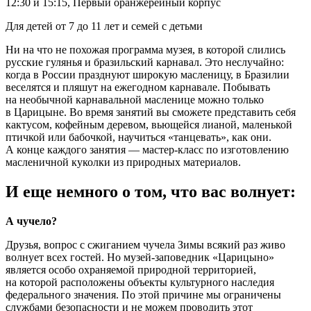
12:30 и 15:15, Первый оранжерейный корпус
Для детей от 7 до 11 лет и семей с детьми
Ни на что не похожая программа музея, в которой слились
русские гулянья и бразильский карнавал. Это неслучайно:
когда в России празднуют широкую масленицу, в Бразилии
веселятся и пляшут на ежегодном карнавале. Побывать
на необычной карнавальной масленице можно только
в Царицыне. Во время занятий вы сможете представить себя
кактусом, кофейным деревом, вьющейся лианой, маленькой
птичкой или бабочкой, научиться «танцевать», как они.
А конце каждого занятия — мастер-класс по изготовлению
масленичной куколки из природных материалов.
И еще немного о том, что вас волнует:
А чучело?
Друзья, вопрос с сжиганием чучела Зимы всякий раз живо
волнует всех гостей. Но музей-заповедник «Царицыно»
является особо охраняемой природной территорией,
на которой расположены объекты культурного наследия
федерального значения. По этой причине мы ограничены
службами безопасности и не можем проводить этот