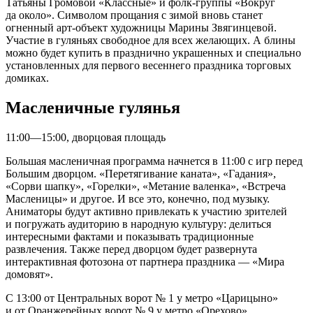
Татьяны Громовой «Классные» и фолк-группы «Вокруг
да около». Символом прощания с зимой вновь станет
огненный арт-объект художницы Марины Звягинцевой.
Участие в гуляньях свободное для всех желающих. А блины
можно будет купить в празднично украшенных и специально
установленных для первого весеннего праздника торговых
домиках.
Масленичные гулянья
11:00—15:00, дворцовая площадь
Большая масленичная программа начнется в 11:00 с игр перед
Большим дворцом. «Перетягивание каната», «Гадания»,
«Сорви шапку», «Горелки», «Метание валенка», «Встреча
Масленицы» и другое. И все это, конечно, под музыку.
Аниматоры будут активно привлекать к участию зрителей
и погружать аудиторию в народную культуру: делиться
интересными фактами и показывать традиционные
развлечения. Также перед дворцом будет развернута
интерактивная фотозона от партнера праздника — «Мира
домовят».
С 13:00 от Центральных ворот № 1 у метро «Царицыно»
и от Оранжерейных ворот № 9 у метро «Орехово»