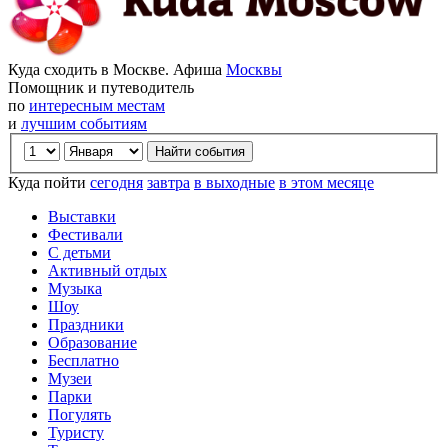
Куда сходить в Москве. Афиша
Москвы
Помощник и путеводитель
по
интересным местам
и
лучшим событиям
Куда пойти
сегодня
завтра
в выходные
в этом месяце
Выставки
Фестивали
С детьми
Активный отдых
Музыка
Шоу
Праздники
Образование
Бесплатно
Музеи
Парки
Погулять
Туристу