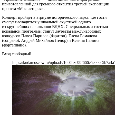
приготовленной для громкого открытия третьей экспозиции
проекта «Моя история».
Концерт пройдет в атриуме исторического парка, где гости
смогут насладиться уникальной акустикой одного
из крупнейших павильонов ВДНХ. Специальными гостями
вокальной программы станут лауреаты международных
конкурсов Павел Парилов (баритон), Елена Романова
(сопрано), Андрей Михайлов (тенор) и Ксения Панина
(фортепиано).
Вход свободный.
https://kudamoscow.ru/uploads/1dc0b8e99f666e5e00ce5b7a4a