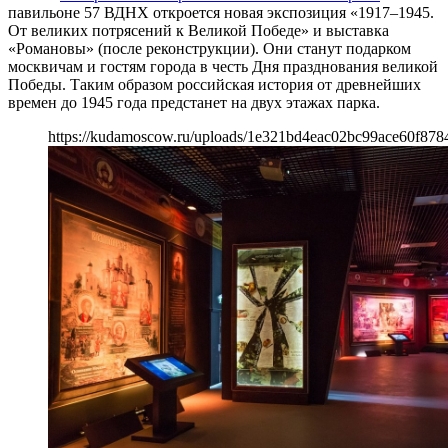
павильоне 57 ВДНХ откроется новая экспозиция «1917–1945.
От великих потрясений к Великой Победе» и выставка
«Романовы» (после реконструкции). Они станут подарком
москвичам и гостям города в честь Дня празднования великой
Победы. Таким образом российская история от древнейших
времен до 1945 года предстанет на двух этажах парка.
https://kudamoscow.ru/uploads/1e321bd4eac02bc99ace60f878