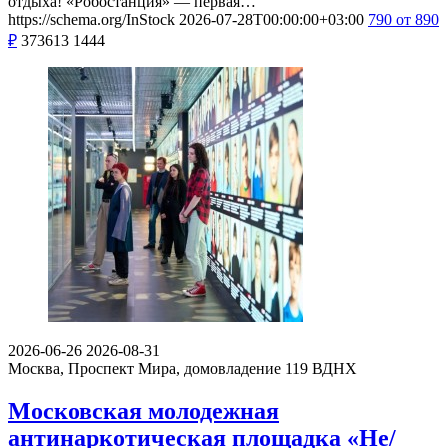
отдыха! «Робостанция» — первая…
https://schema.org/InStock
2026-07-28T00:00:00+03:00
790
от 890
₽
373613
1444
2026-06-26
2026-08-31
Москва, Проспект Мира, домовладение 119
ВДНХ
Московская молодежная
антинаркотическая площадка «Не/