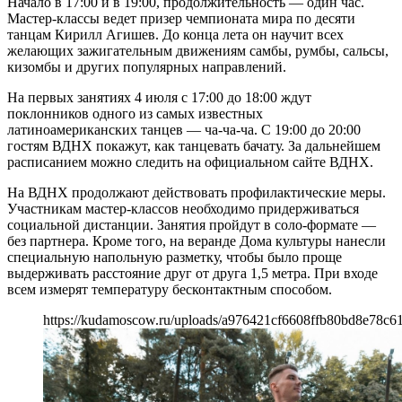
Начало в 17:00 и в 19:00, продолжительность — один час.
Мастер-классы ведет призер чемпионата мира по десяти
танцам Кирилл Агишев. До конца лета он научит всех
желающих зажигательным движениям самбы, румбы, сальсы,
кизомбы и других популярных направлений.
На первых занятиях 4 июля с 17:00 до 18:00 ждут
поклонников одного из самых известных
латиноамериканских танцев — ча-ча-ча. С 19:00 до 20:00
гостям ВДНХ покажут, как танцевать бачату. За дальнейшем
расписанием можно следить на официальном сайте ВДНХ.
На ВДНХ продолжают действовать профилактические меры.
Участникам мастер-классов необходимо придерживаться
социальной дистанции. Занятия пройдут в соло-формате —
без партнера. Кроме того, на веранде Дома культуры нанесли
специальную напольную разметку, чтобы было проще
выдерживать расстояние друг от друга 1,5 метра. При входе
всем измерят температуру бесконтактным способом.
https://kudamoscow.ru/uploads/a976421cf6608ffb80bd8e78c61