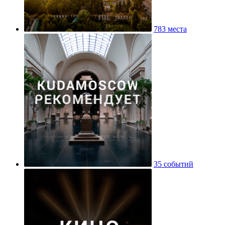
783 места
35 событий