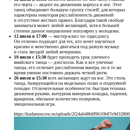
его черта — акцент на движениях корпуса и ног. Этот
танец объединяет большую группу стилей̆, для которых
характерны некоторая расслабленность движений
и отсутствие жестких правил. Благодаря такой свободе
заниматься может любой желающий, хотя в большей
степени данное направление популярно у молодежи. ⠀
12 июля в 17:00
— мастер-класс по лэдисдэнсу.
Он отлично подходит для тех, кто хочет научиться
красиво и женственно двигаться под разную музыку
и стать звездой любой вечеринки.
19 июля с 15:30
будет проходить урок уличного
ямайского танца — дэнсхолла. Как и все уличные
танцы, его отличает расслабленная манера, но в то же
время умение постоянно держать четкий ритм.
26 июля в 15:30
всех желающих ждут на вог. Это стиль
танца, базирующийся на модельных позах и подиумной
походке. Отличительные особенности: быстрая техника
движения руками, вычурная манерная походка, падения,
вращения, обильное количество позировок,
эмоциональная игра.
https://kudamoscow.ru/uploads/2f24a648b8f9610b87e9d32806