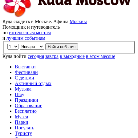
Куда сходить в Москве. Афиша
Москвы
Помощник и путеводитель
по
интересным местам
и
лучшим событиям
Куда пойти
сегодня
завтра
в выходные
в этом месяце
Выставки
Фестивали
С детьми
Активный отдых
Музыка
Шоу
Праздники
Образование
Бесплатно
Музеи
Парки
Погулять
Туристу