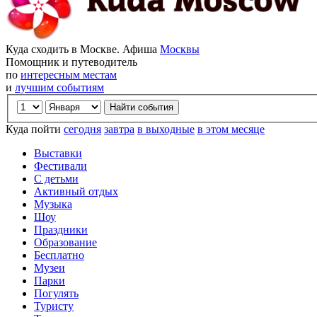
Куда сходить в Москве. Афиша
Москвы
Помощник и путеводитель
по
интересным местам
и
лучшим событиям
Куда пойти
сегодня
завтра
в выходные
в этом месяце
Выставки
Фестивали
С детьми
Активный отдых
Музыка
Шоу
Праздники
Образование
Бесплатно
Музеи
Парки
Погулять
Туристу