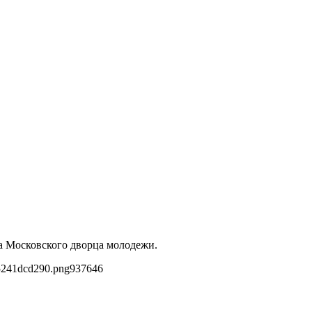
ра Московского дворца молодежи.
5241dcd290.png
937
646