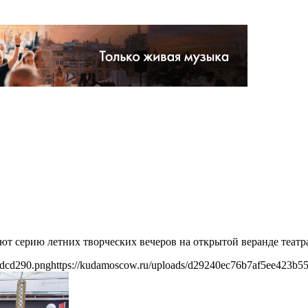
ют серию летних творческих вечеров на открытой веранде теат
1dcd290.png
https://kudamoscow.ru/uploads/d29240ec76b7af5ee423b5