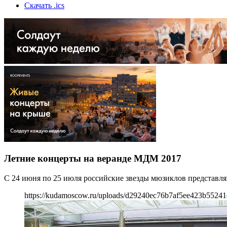
Скачать .ics
Летние концерты на веранде МДМ 2017
С 24 июня по 25 июля российские звезды мюзиклов представля
https://kudamoscow.ru/uploads/d29240ec76b7af5ee423b5524