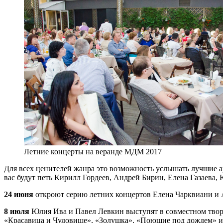
Летние концерты на веранде МДМ 2017
Для всех ценителей жанра это возможность услышать лучшие а
вас будут петь Кирилл Гордеев, Андрей Бирин, Елена Газаева,
24 июня
откроют серию летних концертов Елена Чарквиани и 
8 июля
Юлия Ива и Павел Левкин выступят в совместном творч
«Красавица и Чудовище», «Золушка», «Поющие под дождем» и