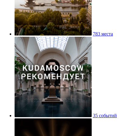
783 места
35 событий