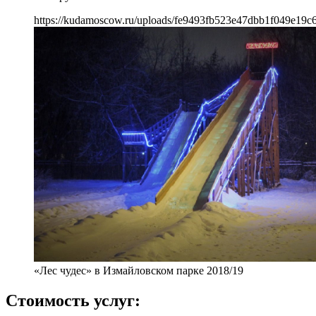
https://kudamoscow.ru/uploads/fe9493fb523e47dbb1f049e19c
«Лес чудес» в Измайловском парке 2018/19
Стоимость услуг: