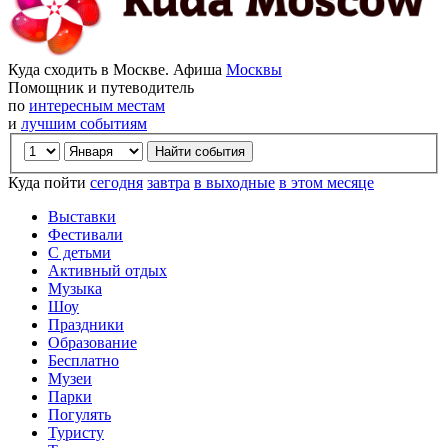
Куда сходить в Москве. Афиша
Москвы
Помощник и путеводитель
по
интересным местам
и
лучшим событиям
Куда пойти
сегодня
завтра
в выходные
в этом месяце
Выставки
Фестивали
С детьми
Активный отдых
Музыка
Шоу
Праздники
Образование
Бесплатно
Музеи
Парки
Погулять
Туристу