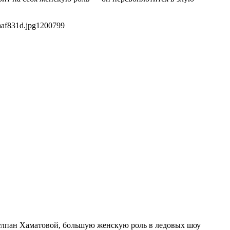
aaf831d.jpg
1200
799
Чулпан Хаматовой, большую женскую роль в ледовых шоу