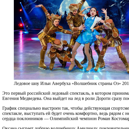
Ледовое шоу Ильи Авербуха «Волшебник страны Оз» 201
Это первый российский ледовый спектакль, в котором приним
Евгения Медведева. Она выйдет на лед в роли Дороти сразу пос
График специально выстроен так, чтобы действующая спортсмен
спектакле, выступать ей будет очень комфортно, ведь рядом с
сердца поклонников — Олимпийский чемпион Роман Костомаро
Оксана сыграет добрую волшебницу Амилинду, покровительни