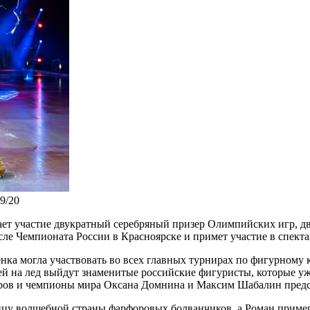
9/20
ает участие двукратный серебряный призер Олимпийских игр, д
ле Чемпионата России в Красноярске и примет участие в спектак
ка могла участвовать во всех главных турнирах по фигурному к
 ней на лед выйдут знаменитые российские фигуристы, которые у
в и чемпионы мира Оксана Домнина и Максим Шабалин предста
цу волшебной страны фарфоровых болванчиков, а Роман примери