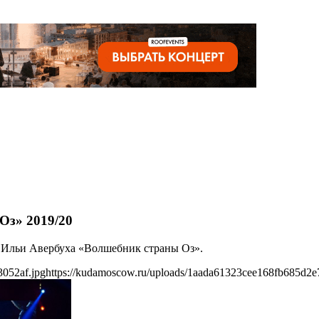
Оз» 2019/20
у Ильи Авербуха «Волшебник страны Оз».
3052af.jpg
https://kudamoscow.ru/uploads/1aada61323cee168fb685d2e