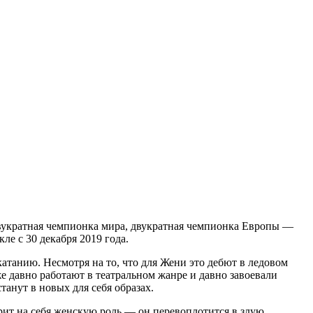
вукратная чемпионка мира, двукратная чемпионка Европы —
ле с 30 декабря 2019 года.
атанию. Несмотря на то, что для Жени это дебют в ледовом
же давно работают в театральном жанре и давно завоевали
нут в новых для себя образах.
т на себя женскую роль — он перевоплотится в злую