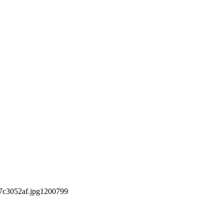
7c3052af.jpg
1200
799