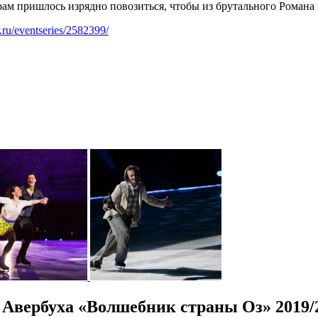
рам пришлось изрядно повозиться, чтобы из брутального Романа
er.ru/eventseries/2582399/
 Авербуха «Волшебник страны Оз» 2019/