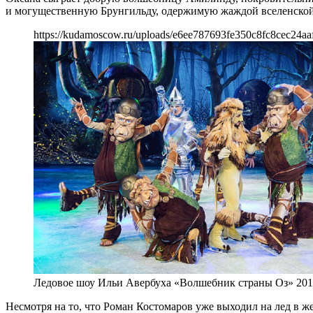
и могущественную Брунгильду, одержимую жаждой вселенской 
https://kudamoscow.ru/uploads/e6ee787693fe350c8fc8cec24aa
Ледовое шоу Ильи Авербуха «Волшебник страны Оз» 201
Несмотря на то, что Роман Костомаров уже выходил на лед в 