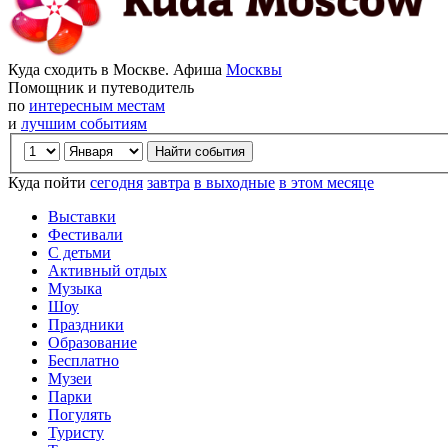
Куда сходить в Москве. Афиша
Москвы
Помощник и путеводитель
по
интересным местам
и
лучшим событиям
Куда пойти
сегодня
завтра
в выходные
в этом месяце
Выставки
Фестивали
С детьми
Активный отдых
Музыка
Шоу
Праздники
Образование
Бесплатно
Музеи
Парки
Погулять
Туристу