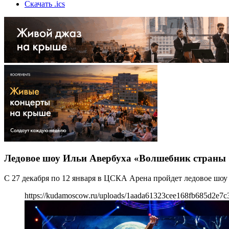
Скачать .ics
Ледовое шоу Ильи Авербуха «Волшебник страны 
С 27 декабря по 12 января в ЦСКА Арена пройдет ледовое шо
https://kudamoscow.ru/uploads/1aada61323cee168fb685d2e7c