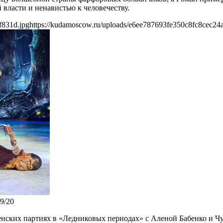
власти и ненавистью к человечеству.
f831d.jpg
https://kudamoscow.ru/uploads/e6ee787693fe350c8fc8cec24
9/20
женских партиях в «Ледниковых периодах» с Аленой Бабенко и 