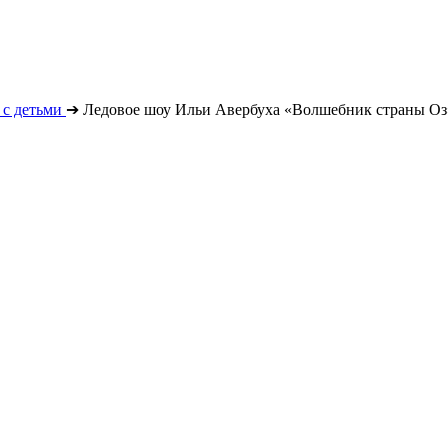
с детьми
➔
Ледовое шоу Ильи Авербуха «Волшебник страны Оз