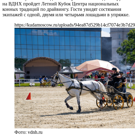
на ВДНХ пройдет Летний Кубок Центра национальных
конных традиций по драйвингу. Гости увидят состязания
экипажей с одной, двумя или четырьмя лошадьми в упряжке.
https://kudamoscow.ru/uploads/94ea87d529b14cf7074e3b7d29
Фото: vdnh.ru