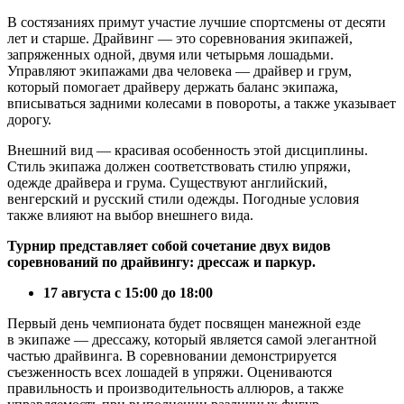
В состязаниях примут участие лучшие спортсмены от десяти
лет и старше. Драйвинг — это соревнования экипажей,
запряженных одной, двумя или четырьмя лошадьми.
Управляют экипажами два человека — драйвер и грум,
который помогает драйверу держать баланс экипажа,
вписываться задними колесами в повороты, а также указывает
дорогу.
Внешний вид — красивая особенность этой дисциплины.
Стиль экипажа должен соответствовать стилю упряжи,
одежде драйвера и грума. Существуют английский,
венгерский и русский стили одежды. Погодные условия
также влияют на выбор внешнего вида.
Турнир представляет собой сочетание двух видов
соревнований по драйвингу: дрессаж и паркур.
17 августа с 15:00 до 18:00
Первый день чемпионата будет посвящен манежной езде
в экипаже — дрессажу, который является самой элегантной
частью драйвинга. В соревновании демонстрируется
съезженность всех лошадей в упряжи. Оцениваются
правильность и производительность аллюров, а также