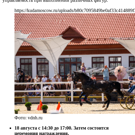
управляемость при выполнении различных фигур.
https://kudamoscow.ru/uploads/b80c7095849be0af33c414889f
Фото: vdnh.ru
18 августа с 14:30 до 17:00. Затем состоится
церемония награждения.