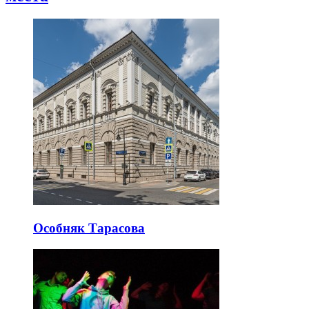
Особняк Тарасова