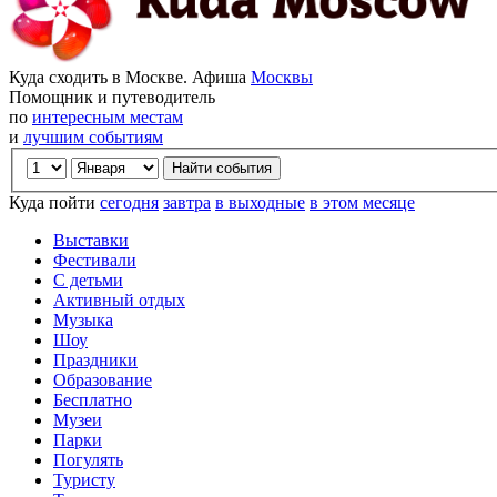
Куда сходить в Москве. Афиша
Москвы
Помощник и путеводитель
по
интересным местам
и
лучшим событиям
Куда пойти
сегодня
завтра
в выходные
в этом месяце
Выставки
Фестивали
С детьми
Активный отдых
Музыка
Шоу
Праздники
Образование
Бесплатно
Музеи
Парки
Погулять
Туристу