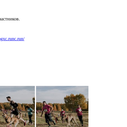
частников.
dogxc.runc.run/