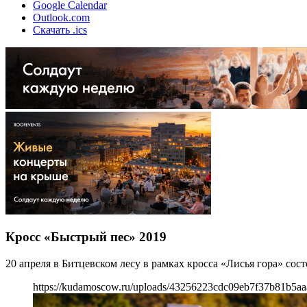
Google Calendar
Outlook.com
Скачать .ics
Кросс «Быстрый пес» 2019
20 апреля в Битцевском лесу в рамках кросса «Лисья гора» сост
https://kudamoscow.ru/uploads/43256223cdc09eb7f37b81b5aa