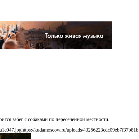
оится забег с собаками по пересеченной местности.
a1c047.jpg
https://kudamoscow.ru/uploads/43256223cdc09eb7f37b81b