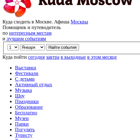
Куда сходить в Москве. Афиша
Москвы
Помощник и путеводитель
по
интересным местам
и
лучшим событиям
Куда пойти
сегодня
завтра
в выходные
в этом месяце
Выставки
Фестивали
С детьми
Активный отдых
Музыка
Шоу
Праздники
Образование
Бесплатно
Музеи
Парки
Погулять
Туристу