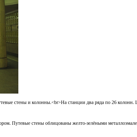
евые стены и колонны.<br>На станции два ряда по 26 колонн. 
ором. Путевые стены облицованы желто-зелёными металлоэмал