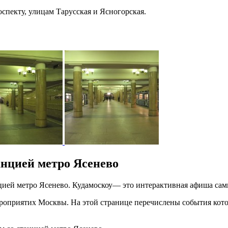
спекту, улицам Тарусская и Ясногорская.
анцией метро Ясенево
анцией метро Ясенево. Кудамоскоу— это интерактивная афиша с
оприятих Москвы. На этой странице перечислены события котор