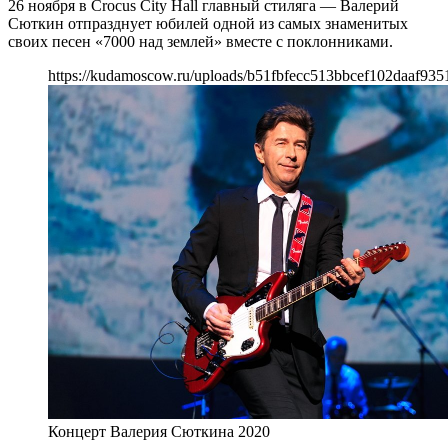
26 ноября в Crocus City Hall главный стиляга — Валерий
Сюткин отпразднует юбилей одной из самых знаменитых
своих песен «7000 над землей» вместе с поклонниками.
https://kudamoscow.ru/uploads/b51fbfecc513bbcef102daaf935
Концерт Валерия Сюткина 2020