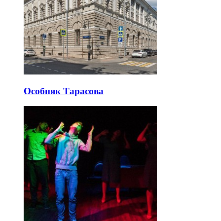
Особняк Тарасова