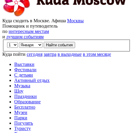
Куда сходить в Москве. Афиша
Москвы
Помощник и путеводитель
по
интересным местам
и
лучшим событиям
Куда пойти
сегодня
завтра
в выходные
в этом месяце
Выставки
Фестивали
С детьми
Активный отдых
Музыка
Шоу
Праздники
Образование
Бесплатно
Музеи
Парки
Погулять
Туристу