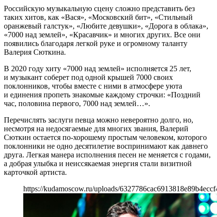
Российскую музыкальную сцену сложно представить без
таких хитов, как «Вася», «Московский бит», «Стильный
оранжевый галстук», «Любите девушки», «Дорога в облака»,
«7000 над землей», «Красавчик» и многих других. Все они
появились благодаря легкой руке и огромному таланту
Валерия Сюткина.
В 2020 году хиту «7000 над землей» исполняется 25 лет,
и музыкант соберет под одной крышей 7000 своих
поклонников, чтобы вместе с ними в атмосфере уюта
и единения пропеть знакомые каждому строчки: «Поздний
час, половина первого, 7000 над землей…».
Перечислять заслуги певца можно невероятно долго, но,
несмотря на недосягаемые для многих звания, Валерий
Сюткин остается по-хорошему простым человеком, которого
поклонники не одно десятилетие воспринимают как давнего
друга. Легкая манера исполнения песен не меняется с годами,
а добрая улыбка и неиссякаемая энергия стали визитной
карточкой артиста.
https://kudamoscow.ru/uploads/6327786cac6913818e89b4eccf4