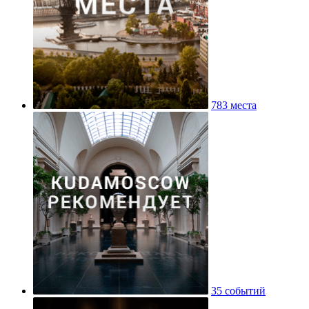
783 места
35 событий