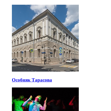
Особняк Тарасова