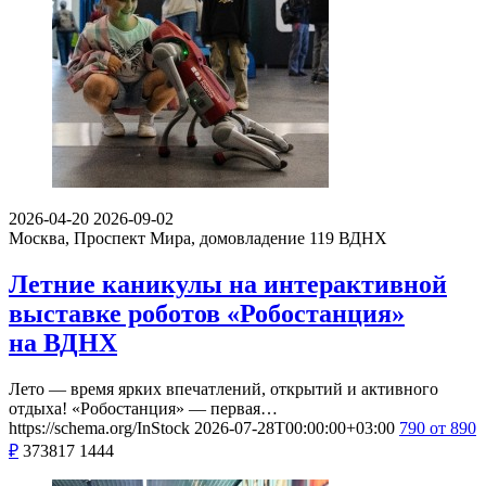
2026-04-20
2026-09-02
Москва, Проспект Мира, домовладение 119
ВДНХ
Летние каникулы на интерактивной
выставке роботов «Робостанция»
на ВДНХ
Лето — время ярких впечатлений, открытий и активного
отдыха! «Робостанция» — первая…
https://schema.org/InStock
2026-07-28T00:00:00+03:00
790
от 890
₽
373817
1444