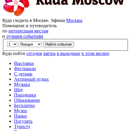
Куда сходить в Москве. Афиша
Москвы
Помощник и путеводитель
по
интересным местам
и
лучшим событиям
Куда пойти
сегодня
завтра
в выходные
в этом месяце
Выставки
Фестивали
С детьми
Активный отдых
Музыка
Шоу
Праздники
Образование
Бесплатно
Музеи
Парки
Погулять
Туристу