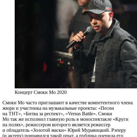
Концерт Смоки Мо 2020
Смоки Мо часто приглашают в качестве компетентного члена
жюри и участника на музыкальные проекты: «Песни
на ТНТ», «Битва за респект», «Versus Battle». Смоки
Мо так же исполнил главную роль в моноспектакле «Круги
на полях», режиссером которого является режиссер
и обладатель «Золотой маски» Юрий Муравицкий. Рэперу
(и актеру) понравился такой опыт, а публика оценила его