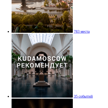
783 места
35 событий