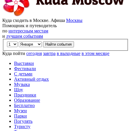
Куда сходить в Москве. Афиша
Москвы
Помощник и путеводитель
по
интересным местам
и
лучшим событиям
Куда пойти
сегодня
завтра
в выходные
в этом месяце
Выставки
Фестивали
С детьми
Активный отдых
Музыка
Шоу
Праздники
Образование
Бесплатно
Музеи
Парки
Погулять
Туристу