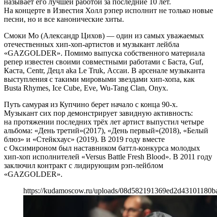
называет его лучшей работой за последние 10 лет.
На концерте в Известия Холл рэпер исполнит не только новые
песни, но и все канонические хиты.
Смоки Мо (Александр Цихов) — один из самых уважаемых
отечественных хип-хоп-артистов и музыкант лейбла
«GAZGOLDER». Помимо выпуска собственного материала
репер известен своими совместными работами с Баста, Guf,
Каста, Сentr, Децл aka Le Truk, Ассаи. В арсенале музыканта
выступления с такими мировыми звездами хип-хопа, как
Busta Rhymes, Ice Cube, Eve, Wu-Tang Clan, Onyx.
Путь самурая из Купчино берет начало с конца 90-х.
Музыкант сих пор демонстрирует завидную активность:
на протяжении последних трёх лет артист выпустил четыре
альбома: «День третий»(2017), «День первый»(2018), «Белый
блюз» и «Стейкхаус» (2019). В 2019 году вместе
с Оксимироном был наставником баттл-конкурса молодых
хип-хоп исполнителей «Versus Battle Fresh Blood». В 2011 году
заключил контракт с лидирующим рэп-лейблом
«GAZGOLDER».
https://kudamoscow.ru/uploads/08d582191369ed2d43101180b