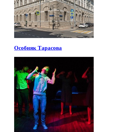
Особняк Тарасова