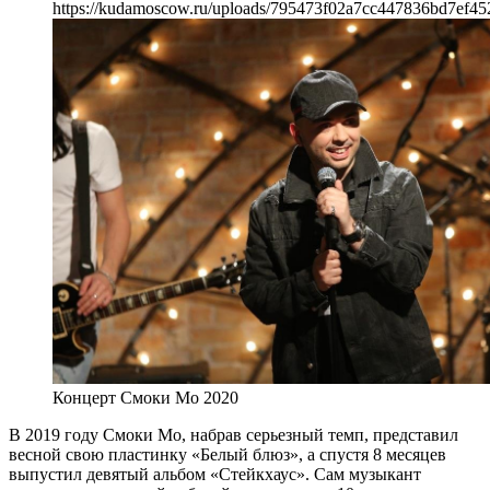
https://kudamoscow.ru/uploads/795473f02a7cc447836bd7ef45
Концерт Смоки Мо 2020
В 2019 году Смоки Мо, набрав серьезный темп, представил
весной свою пластинку «Белый блюз», а спустя 8 месяцев
выпустил девятый альбом «Стейкхаус». Сам музыкант