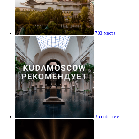
783 места
35 событий