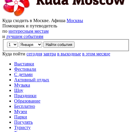
Куда сходить в Москве. Афиша
Москвы
Помощник и путеводитель
по
интересным местам
и
лучшим событиям
Куда пойти
сегодня
завтра
в выходные
в этом месяце
Выставки
Фестивали
С детьми
Активный отдых
Музыка
Шоу
Праздники
Образование
Бесплатно
Музеи
Парки
Погулять
Туристу