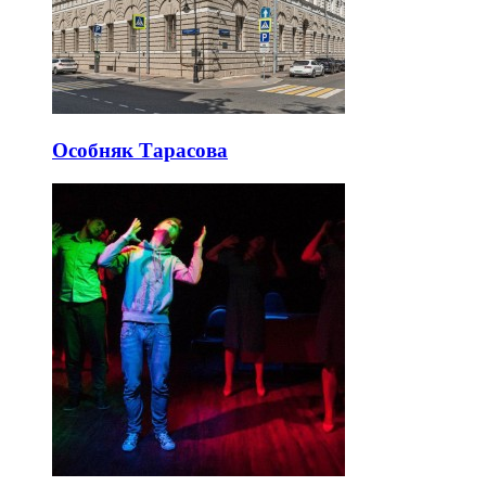
Особняк Тарасова