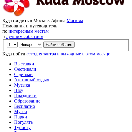
Куда сходить в Москве. Афиша
Москвы
Помощник и путеводитель
по
интересным местам
и
лучшим событиям
Куда пойти
сегодня
завтра
в выходные
в этом месяце
Выставки
Фестивали
С детьми
Активный отдых
Музыка
Шоу
Праздники
Образование
Бесплатно
Музеи
Парки
Погулять
Туристу