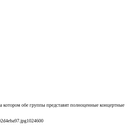
на котором обе группы представят полноценные концертные
02d4eba97.jpg
1024
600