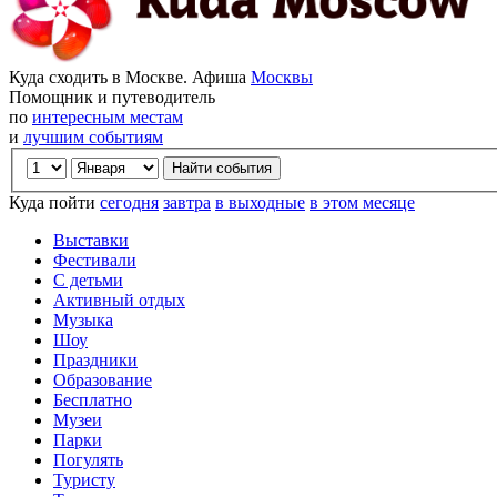
Куда сходить в Москве. Афиша
Москвы
Помощник и путеводитель
по
интересным местам
и
лучшим событиям
Куда пойти
сегодня
завтра
в выходные
в этом месяце
Выставки
Фестивали
С детьми
Активный отдых
Музыка
Шоу
Праздники
Образование
Бесплатно
Музеи
Парки
Погулять
Туристу