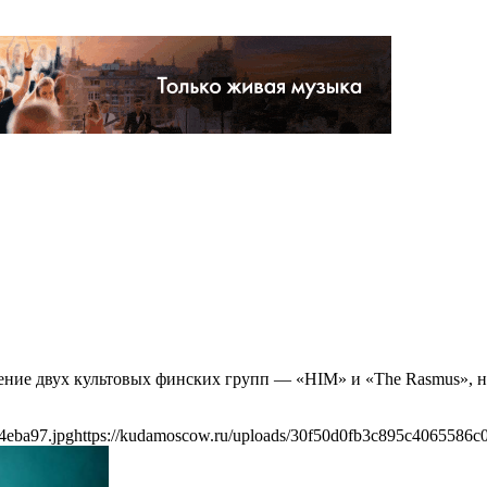
пление двух культовых финских групп — «HIM» и «The Rasmus», 
4eba97.jpg
https://kudamoscow.ru/uploads/30f50d0fb3c895c4065586c