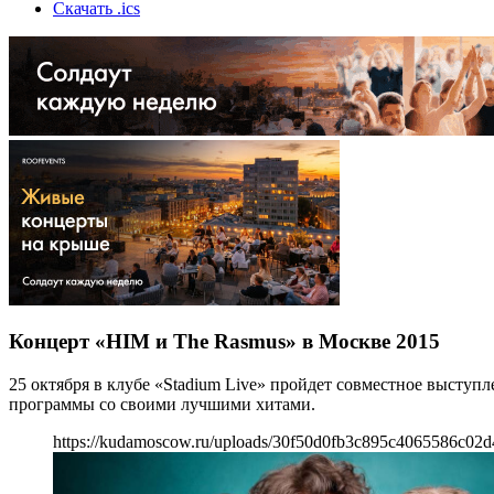
Скачать .ics
Концерт «HIM и The Rasmus» в Москве 2015
25 октября в клубе «Stadium Live» пройдет совместное высту
программы со своими лучшими хитами.
https://kudamoscow.ru/uploads/30f50d0fb3c895c4065586c02d