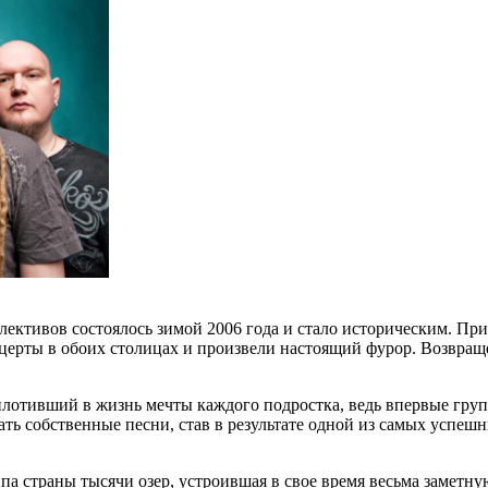
лективов состоялось зимой 2006 года и стало историческим. Пр
онцерты в обоих столицах и произвели настоящий фурор. Возвр
тивший в жизнь мечты каждого подростка, ведь впервые группа 
ть собственные песни, став в результате одной из самых успеш
па страны тысячи озер, устроившая в свое время весьма заме