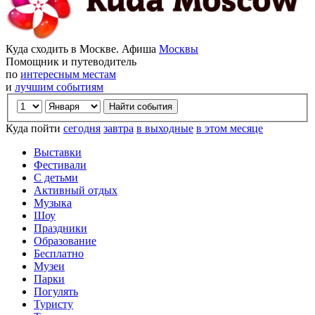
Куда сходить в Москве. Афиша
Москвы
Помощник и путеводитель
по
интересным местам
и
лучшим событиям
Куда пойти
сегодня
завтра
в выходные
в этом месяце
Выставки
Фестивали
С детьми
Активный отдых
Музыка
Шоу
Праздники
Образование
Бесплатно
Музеи
Парки
Погулять
Туристу