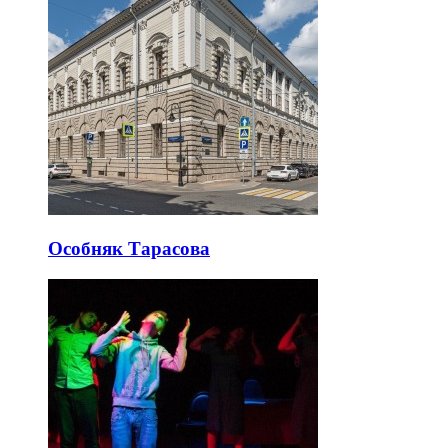
Особняк Тарасова