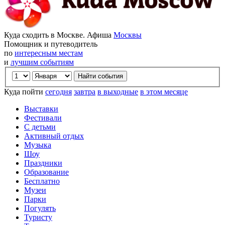
Куда сходить в Москве. Афиша
Москвы
Помощник и путеводитель
по
интересным местам
и
лучшим событиям
Куда пойти
сегодня
завтра
в выходные
в этом месяце
Выставки
Фестивали
С детьми
Активный отдых
Музыка
Шоу
Праздники
Образование
Бесплатно
Музеи
Парки
Погулять
Туристу