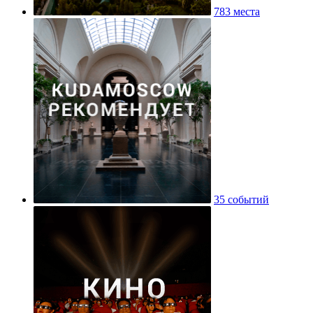
783 места
35 событий