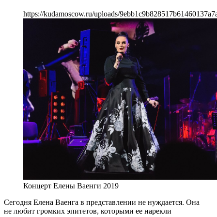
https://kudamoscow.ru/uploads/9ebb1c9b828517b61460137a7
Концерт Елены Ваенги 2019
Сегодня Елена Ваенга в представлении не нуждается. Она
не любит громких эпитетов, которыми ее нарекли