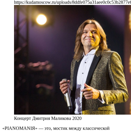
https://kudamoscow.ru/uploads/8ddfe075a31aee0c0c53b2877e
Концерт Дмитрия Маликова 2020
«PIANOMANIЯ» — это, мостик между классической