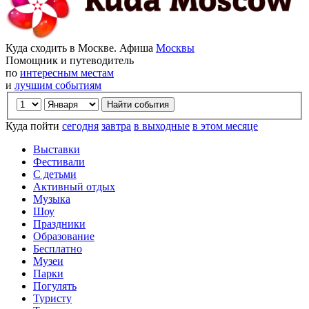
Куда сходить в Москве. Афиша
Москвы
Помощник и путеводитель
по
интересным местам
и
лучшим событиям
Куда пойти
сегодня
завтра
в выходные
в этом месяце
Выставки
Фестивали
С детьми
Активный отдых
Музыка
Шоу
Праздники
Образование
Бесплатно
Музеи
Парки
Погулять
Туристу