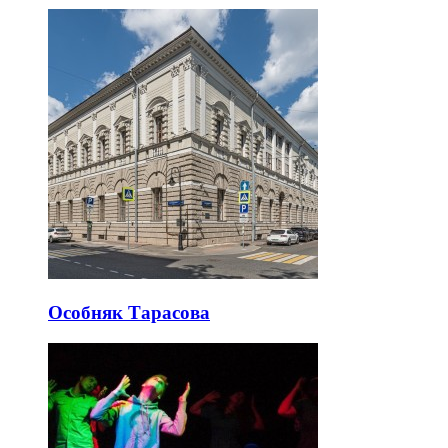
Особняк Тарасова