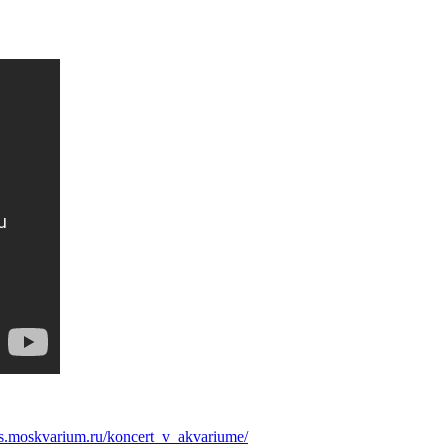
kets.moskvarium.ru/koncert_v_akvariume/