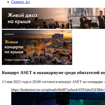
Скачать .ics
Концерт ASET в океанариуме среди обитателей п
13 мая 2022 года в 20:00 состоится концерт ASET на площадк
https://kudamoscow.ru/uploads/bbd87aafaa4c0593abef2d38dcc