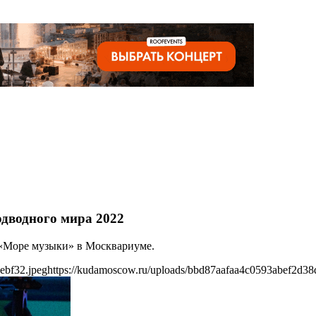
одводного мира 2022
е «Море музыки» в Москвариуме.
ebf32.jpeg
https://kudamoscow.ru/uploads/bbd87aafaa4c0593abef2d38