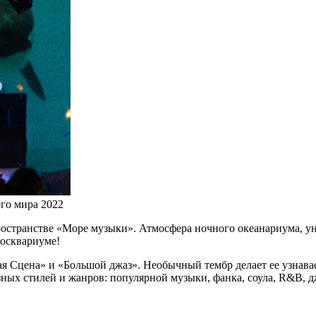
го мира 2022
странстве «Море музыки». Атмосфера ночного океанариума, ун
Москвариуме!
я Сцена» и «Большой джаз». Необычный тембр делает ее узнавае
х стилей и жанров: популярной музыки, фанка, соула, R&B, дж