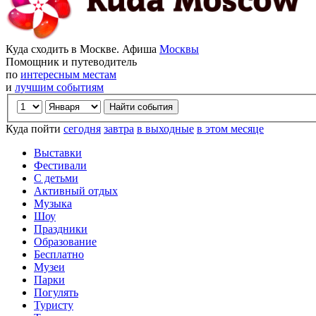
Куда сходить в Москве. Афиша
Москвы
Помощник и путеводитель
по
интересным местам
и
лучшим событиям
Куда пойти
сегодня
завтра
в выходные
в этом месяце
Выставки
Фестивали
С детьми
Активный отдых
Музыка
Шоу
Праздники
Образование
Бесплатно
Музеи
Парки
Погулять
Туристу