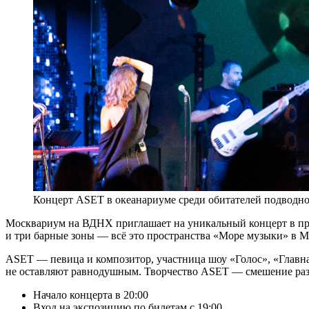
Концерт ASET в океанариуме среди обитателей подводно
Москвариум на ВДНХ приглашает на уникальный концерт в про
и три барные зоны — всё это пространства «Море музыки» в 
ASET — певица и композитор, участница шоу «Голос», «Главна
не оставляют равнодушным. Творчество ASET — смешение разны
Начало концерта в 20:00
Вход на экспозицию по билетам с 19:00