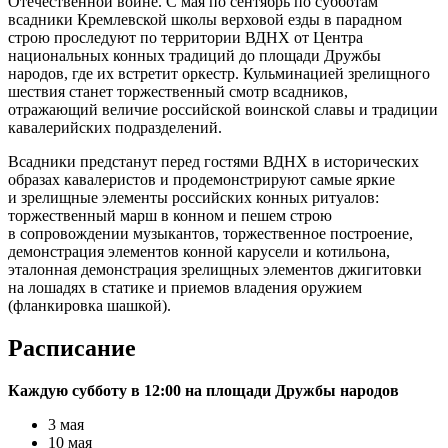
Отечественной войне. С мая по сентябрь по субботам
всадники Кремлевской школы верховой езды в парадном
строю проследуют по территории ВДНХ от Центра
национальных конных традиций до площади Дружбы
народов, где их встретит оркестр. Кульминацией зрелищного
шествия станет торжественный смотр всадников,
отражающий величие российской воинской славы и традиции
кавалерийских подразделений.
Всадники предстанут перед гостями ВДНХ в исторических
образах кавалеристов и продемонстрируют самые яркие
и зрелищные элементы российских конных ритуалов:
торжественный марш в конном и пешем строю
в сопровождении музыкантов, торжественное построение,
демонстрация элементов конной карусели и котильона,
эталонная демонстрация зрелищных элементов джигитовки
на лошадях в статике и приемов владения оружием
(фланкировка шашкой).
Расписание
Каждую субботу в 12:00 на площади Дружбы народов
3 мая
10 мая