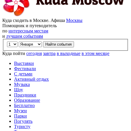
Куда сходить в Москве. Афиша
Москвы
Помощник и путеводитель
по
интересным местам
и
лучшим событиям
Куда пойти
сегодня
завтра
в выходные
в этом месяце
Выставки
Фестивали
С детьми
Активный отдых
Музыка
Шоу
Праздники
Образование
Бесплатно
Музеи
Парки
Погулять
Туристу