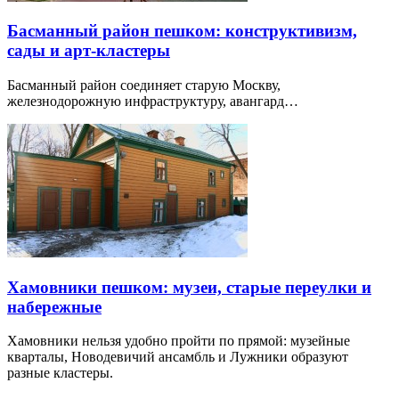
Басманный район пешком: конструктивизм,
сады и арт-кластеры
Басманный район соединяет старую Москву,
железнодорожную инфраструктуру, авангард…
Хамовники пешком: музеи, старые переулки и
набережные
Хамовники нельзя удобно пройти по прямой: музейные
кварталы, Новодевичий ансамбль и Лужники образуют
разные кластеры.