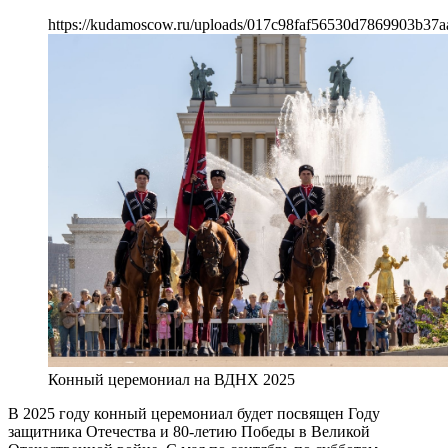
https://kudamoscow.ru/uploads/017c98faf56530d7869903b37a
Конный церемониал на ВДНХ 2025
В 2025 году конный церемониал будет посвящен Году
защитника Отечества и 80-летию Победы в Великой