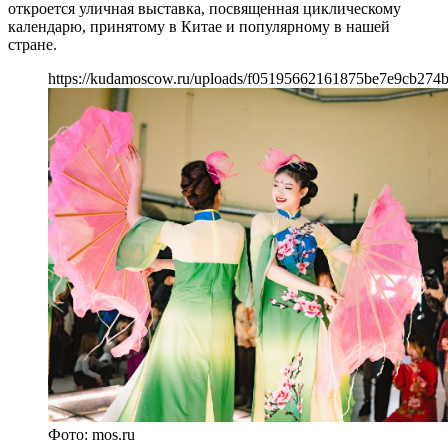
откроется уличная выставка, посвященная циклическому
календарю, принятому в Китае и популярному в нашей
стране.
https://kudamoscow.ru/uploads/f05195662161875be7e9cb274b
Фото: mos.ru