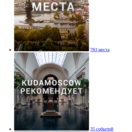
783 места
35 событий