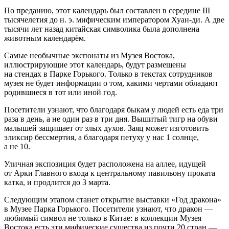
По преданию, этот календарь был составлен в середине III
тысячелетия до н. э. мифическим императором Хуан-ди. А две
тысячи лет назад китайская символика была дополнена
животным календарём.
Самые необычные экспонаты из Музея Востока,
иллюстрирующие этот календарь, будут размещены
на стендах в Парке Горького. Только в текстах сотрудников
музея не будет информации о том, какими чертами обладают
родившиеся в тот или иной год.
Посетители узнают, что благодаря быкам у людей есть еда три
раза в день, а не один раз в три дня. Вышитый тигр на обуви
малышей защищает от злых духов. Заяц может изготовить
эликсир бессмертия, а благодаря петуху у нас 1 солнце,
а не 10.
Уличная экспозиция будет расположена на аллее, идущей
от Арки Главного входа к центральному павильону проката
катка, и продлится до 3 марта.
Следующим этапом станет открытие выставки «Год дракона»
в Музее Парка Горького. Посетители узнают, что дракон —
любимый символ не только в Китае: в коллекции Музея
Востока есть эти мифические существа из почти 20 стран —