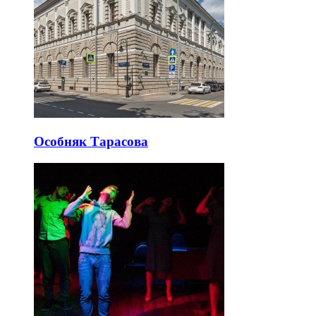
Особняк Тарасова