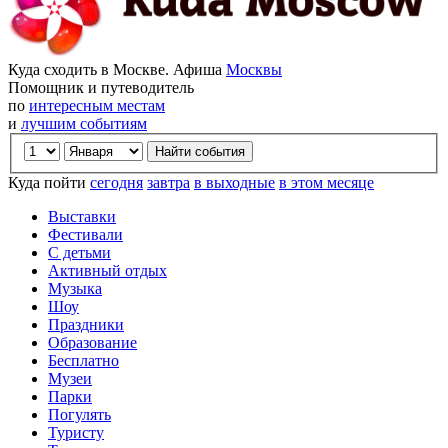
Куда сходить в Москве. Афиша
Москвы
Помощник и путеводитель
по
интересным местам
и
лучшим событиям
Куда пойти
сегодня
завтра
в выходные
в этом месяце
Выставки
Фестивали
С детьми
Активный отдых
Музыка
Шоу
Праздники
Образование
Бесплатно
Музеи
Парки
Погулять
Туристу