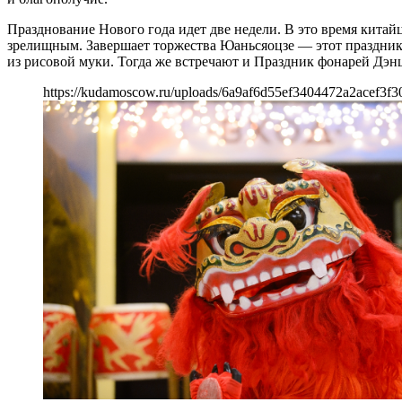
Празднование Нового года идет две недели. В это время кита
зрелищным. Завершает торжества Юаньсяоцзе — этот праздник
из рисовой муки. Тогда же встречают и Праздник фонарей Дэн
https://kudamoscow.ru/uploads/6a9af6d55ef3404472a2acef3f3