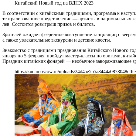
Китайский Новый год на ВДНХ 2023
В соответствии с китайскими традициями, программа к наступ
театрализованное представление — артисты в национальных к
лев. Состоится розыгрыш призов и билетов.
Зрителей ожидает фееричное выступление танцовщиц с веерами
а также увлекательные экскурсии и детские квесты.
Знакомство с традициями празднования Китайского Нового год
января по 5 февраля, пройдут мастер-классы по оригами, кит
Праздник китайских фонарей — необычное завораживающее зр
https://kudamoscow.ru/uploads/24d4ae5b5a8444a0878048cffc