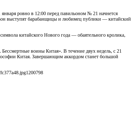
 января ровно в 12:00 перед павильоном № 21 начнется
ильон выступят барабанщицы и любимец публики — китайский
 символа китайского Нового года — обаятельного кролика,
Бессмертные воины Китая». В течение двух недель, с 21
философии Китая. Завершающим аккордом станет большой
fc377a48.jpg
1200
798