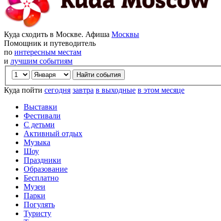
Куда сходить в Москве. Афиша
Москвы
Помощник и путеводитель
по
интересным местам
и
лучшим событиям
Куда пойти
сегодня
завтра
в выходные
в этом месяце
Выставки
Фестивали
С детьми
Активный отдых
Музыка
Шоу
Праздники
Образование
Бесплатно
Музеи
Парки
Погулять
Туристу