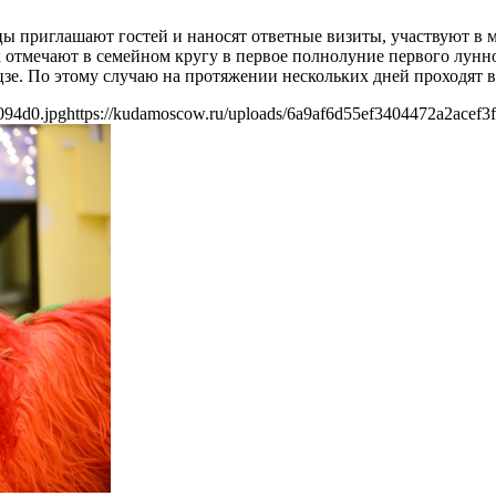
йцы приглашают гостей и наносят ответные визиты, участвуют в
 отмечают в семейном кругу в первое полнолуние первого лунн
цзе. По этому случаю на протяжении нескольких дней проходят 
094d0.jpg
https://kudamoscow.ru/uploads/6a9af6d55ef3404472a2acef3