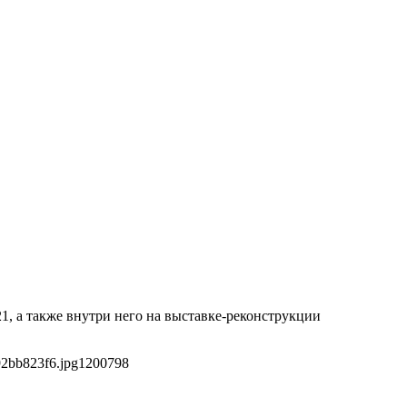
1, а также внутри него на выставке-реконструкции
92bb823f6.jpg
1200
798