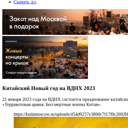
Скачать .ics
Китайский Новый год на ВДНХ 2023
21 января 2023 года на ВДНХ состоится празднование китайско
«Терракотовая армия. Бессмертные воины Китая».
https://kudamoscow.ru/uploads/454d9257e3890c7f17f0c2692b