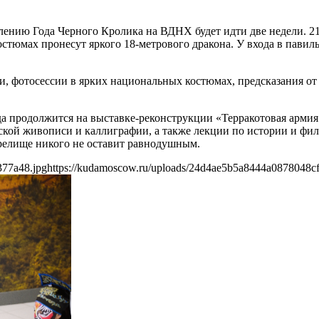
лению Года Черного Кролика на ВДНХ будет идти две недели. 21
остюмах пронесут яркого 18-метрового дракона. У входа в пав
, фотосессии в ярких национальных костюмах, предсказания от
а продолжится на выставке-реконструкции «Терракотовая армия. 
айской живописи и каллиграфии, а также лекции по истории и 
елище никого не оставит равнодушным.
377a48.jpg
https://kudamoscow.ru/uploads/24d4ae5b5a8444a0878048cf