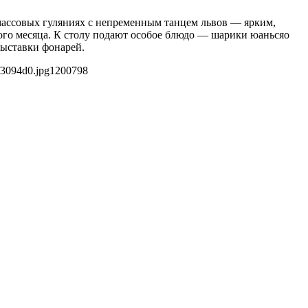
 массовых гуляниях с непременным танцем львов — ярким,
ого месяца. К столу подают особое блюдо — шарики юаньсяо
выставки фонарей.
f3094d0.jpg
1200
798