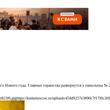
го Нового года. Главные торжества развернутся у павильона № 2
b823f6.jpg
https://kudamoscow.ru/uploads/454d9257e3890c7f17f0c26