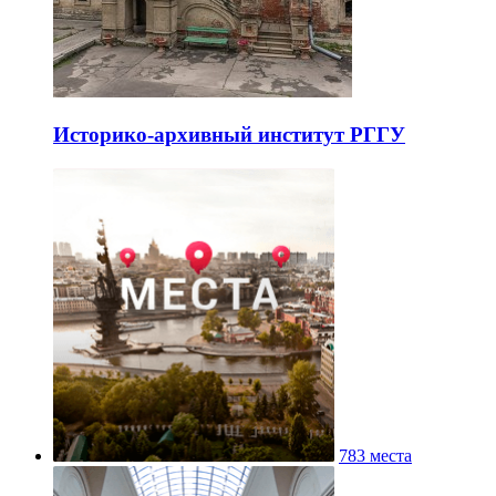
Историко-архивный институт РГГУ
783 места