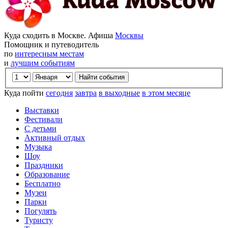
Куда сходить в Москве. Афиша
Москвы
Помощник и путеводитель
по
интересным местам
и
лучшим событиям
Куда пойти
сегодня
завтра
в выходные
в этом месяце
Выставки
Фестивали
С детьми
Активный отдых
Музыка
Шоу
Праздники
Образование
Бесплатно
Музеи
Парки
Погулять
Туристу